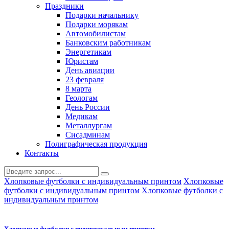
Праздники
Подарки начальнику
Подарки морякам
Автомобилистам
Банковским работникам
Энергетикам
Юристам
День авиации
23 февраля
8 марта
Геологам
День России
Медикам
Металлургам
Сисадминам
Полиграфическая продукция
Контакты
Хлопковые футболки с индивидуальным принтом
Хлопковые
футболки с индивидуальным принтом
Хлопковые футболки с
индивидуальным принтом
Хлопковые футболки с индивидуальным принтом