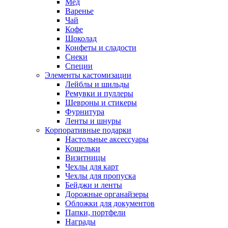
Мед
Варенье
Чай
Кофе
Шоколад
Конфеты и сладости
Снеки
Специи
Элементы кастомизации
Лейблы и шильды
Ремувки и пуллеры
Шевроны и стикеры
Фурнитура
Ленты и шнуры
Корпоративные подарки
Настольные аксессуары
Кошельки
Визитницы
Чехлы для карт
Чехлы для пропуска
Бейджи и ленты
Дорожные органайзеры
Обложки для документов
Папки, портфели
Награды