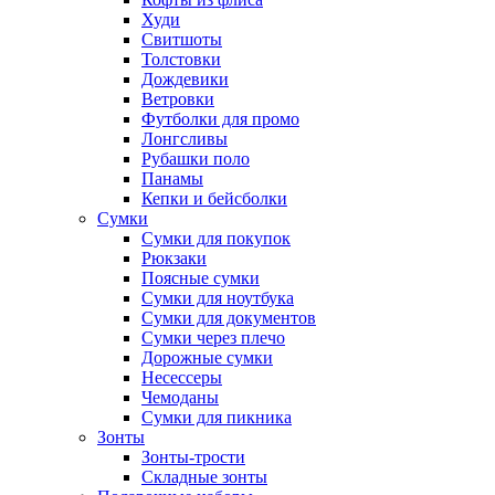
Худи
Свитшоты
Толстовки
Дождевики
Ветровки
Футболки для промо
Лонгсливы
Рубашки поло
Панамы
Кепки и бейсболки
Сумки
Сумки для покупок
Рюкзаки
Поясные сумки
Сумки для ноутбука
Сумки для документов
Сумки через плечо
Дорожные сумки
Несессеры
Чемоданы
Сумки для пикника
Зонты
Зонты-трости
Складные зонты