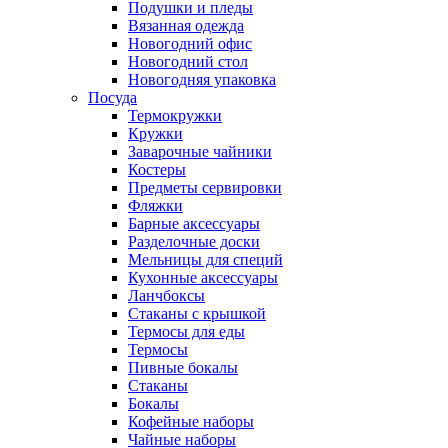
Подушки и пледы
Вязанная одежда
Новогодний офис
Новогодний стол
Новогодняя упаковка
Посуда
Термокружки
Кружки
Заварочные чайники
Костеры
Предметы сервировки
Фляжки
Барные аксессуары
Разделочные доски
Мельницы для специй
Кухонные аксессуары
Ланчбоксы
Стаканы с крышкой
Термосы для еды
Термосы
Пивные бокалы
Стаканы
Бокалы
Кофейные наборы
Чайные наборы