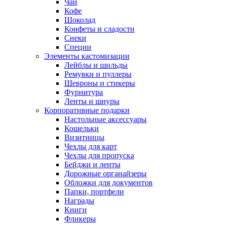
Чай
Кофе
Шоколад
Конфеты и сладости
Снеки
Специи
Элементы кастомизации
Лейблы и шильды
Ремувки и пуллеры
Шевроны и стикеры
Фурнитура
Ленты и шнуры
Корпоративные подарки
Настольные аксессуары
Кошельки
Визитницы
Чехлы для карт
Чехлы для пропуска
Бейджи и ленты
Дорожные органайзеры
Обложки для документов
Папки, портфели
Награды
Книги
Фликеры