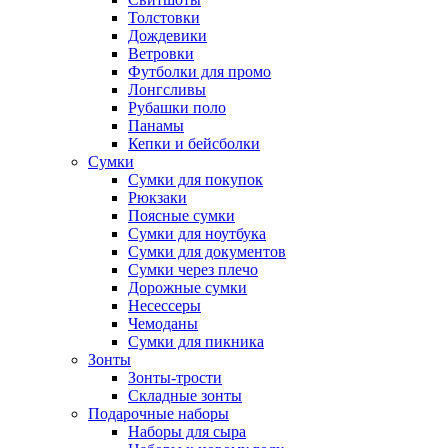
Толстовки
Дождевики
Ветровки
Футболки для промо
Лонгсливы
Рубашки поло
Панамы
Кепки и бейсболки
Сумки
Сумки для покупок
Рюкзаки
Поясные сумки
Сумки для ноутбука
Сумки для документов
Сумки через плечо
Дорожные сумки
Несессеры
Чемоданы
Сумки для пикника
Зонты
Зонты-трости
Складные зонты
Подарочные наборы
Наборы для сыра