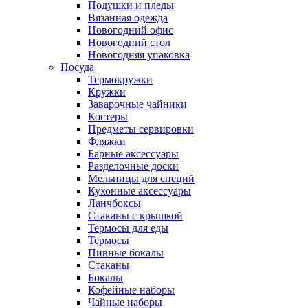
Подушки и пледы
Вязанная одежда
Новогодний офис
Новогодний стол
Новогодняя упаковка
Посуда
Термокружки
Кружки
Заварочные чайники
Костеры
Предметы сервировки
Фляжки
Барные аксессуары
Разделочные доски
Мельницы для специй
Кухонные аксессуары
Ланчбоксы
Стаканы с крышкой
Термосы для еды
Термосы
Пивные бокалы
Стаканы
Бокалы
Кофейные наборы
Чайные наборы