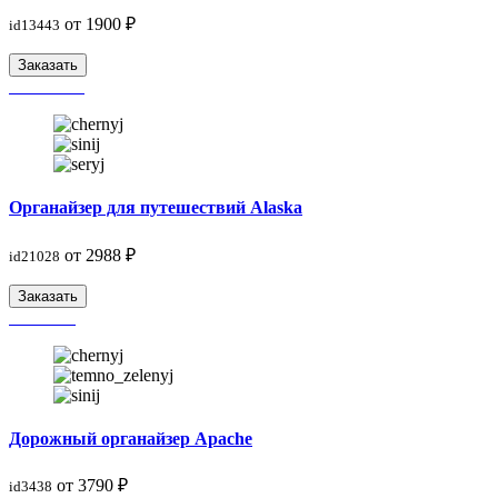
от 1900 ₽
id13443
Заказать
Органайзер для путешествий Alaska
от 2988 ₽
id21028
Заказать
Дорожный органайзер Apache
от 3790 ₽
id3438