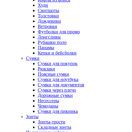
Худи
Свитшоты
Толстовки
Дождевики
Ветровки
Футболки для промо
Лонгсливы
Рубашки поло
Панамы
Кепки и бейсболки
Сумки
Сумки для покупок
Рюкзаки
Поясные сумки
Сумки для ноутбука
Сумки для документов
Сумки через плечо
Дорожные сумки
Несессеры
Чемоданы
Сумки для пикника
Зонты
Зонты-трости
Складные зонты