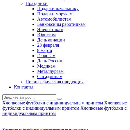
Праздники
Подарки начальнику
Подарки морякам
Автомобилистам
Банковским работникам
Энергетикам
Юристам
День авиации
23 февраля
8 марта
Геологам
День России
Медикам
Металлургам
Сисадминам
Полиграфическая продукция
Контакты
Хлопковые футболки с индивидуальным принтом
Хлопковые
футболки с индивидуальным принтом
Хлопковые футболки с
индивидуальным принтом
Хлопковые футболки с индивидуальным принтом