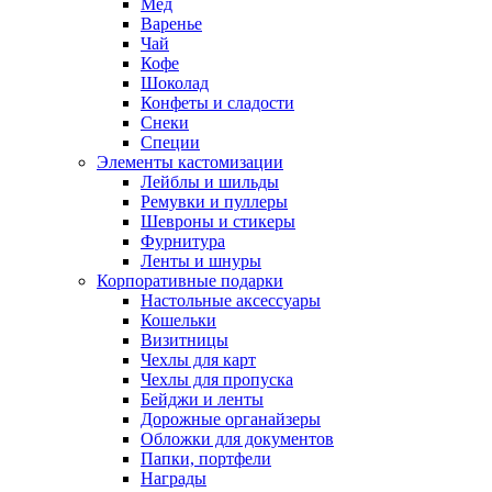
Мед
Варенье
Чай
Кофе
Шоколад
Конфеты и сладости
Снеки
Специи
Элементы кастомизации
Лейблы и шильды
Ремувки и пуллеры
Шевроны и стикеры
Фурнитура
Ленты и шнуры
Корпоративные подарки
Настольные аксессуары
Кошельки
Визитницы
Чехлы для карт
Чехлы для пропуска
Бейджи и ленты
Дорожные органайзеры
Обложки для документов
Папки, портфели
Награды