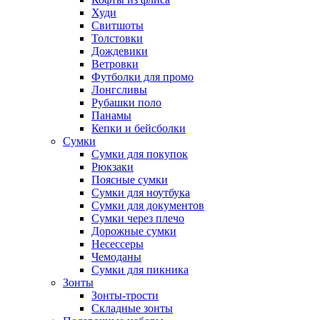
Худи
Свитшоты
Толстовки
Дождевики
Ветровки
Футболки для промо
Лонгсливы
Рубашки поло
Панамы
Кепки и бейсболки
Сумки
Сумки для покупок
Рюкзаки
Поясные сумки
Сумки для ноутбука
Сумки для документов
Сумки через плечо
Дорожные сумки
Несессеры
Чемоданы
Сумки для пикника
Зонты
Зонты-трости
Складные зонты