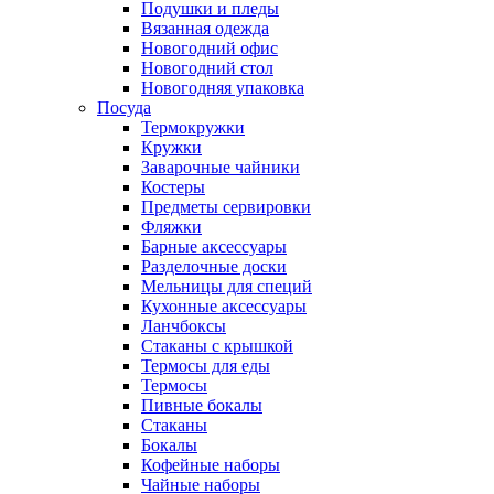
Подушки и пледы
Вязанная одежда
Новогодний офис
Новогодний стол
Новогодняя упаковка
Посуда
Термокружки
Кружки
Заварочные чайники
Костеры
Предметы сервировки
Фляжки
Барные аксессуары
Разделочные доски
Мельницы для специй
Кухонные аксессуары
Ланчбоксы
Стаканы с крышкой
Термосы для еды
Термосы
Пивные бокалы
Стаканы
Бокалы
Кофейные наборы
Чайные наборы