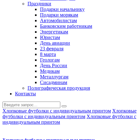
Праздники
Подарки начальнику
Подарки морякам
Автомобилистам
Банковским работникам
Энергетикам
Юристам
День авиации
23 февраля
8 марта
Геологам
День России
Медикам
Металлургам
Сисадминам
Полиграфическая продукция
Контакты
Хлопковые футболки с индивидуальным принтом
Хлопковые
футболки с индивидуальным принтом
Хлопковые футболки с
индивидуальным принтом
Хлопковые футболки с индивидуальным принтом