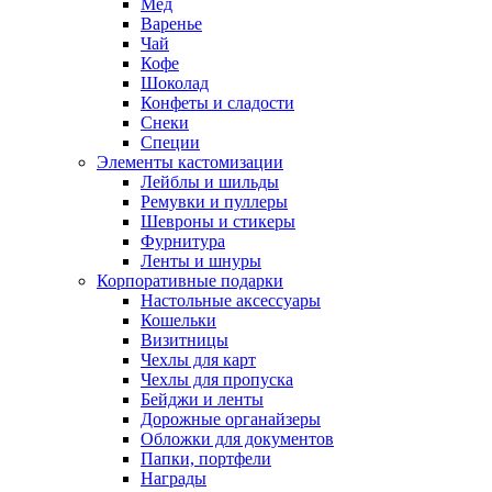
Мед
Варенье
Чай
Кофе
Шоколад
Конфеты и сладости
Снеки
Специи
Элементы кастомизации
Лейблы и шильды
Ремувки и пуллеры
Шевроны и стикеры
Фурнитура
Ленты и шнуры
Корпоративные подарки
Настольные аксессуары
Кошельки
Визитницы
Чехлы для карт
Чехлы для пропуска
Бейджи и ленты
Дорожные органайзеры
Обложки для документов
Папки, портфели
Награды