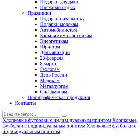
Подарки для дачи
Пляжный отдых
Праздники
Подарки начальнику
Подарки морякам
Автомобилистам
Банковским работникам
Энергетикам
Юристам
День авиации
23 февраля
8 марта
Геологам
День России
Медикам
Металлургам
Сисадминам
Полиграфическая продукция
Контакты
Хлопковые футболки с индивидуальным принтом
Хлопковые
футболки с индивидуальным принтом
Хлопковые футболки с
индивидуальным принтом