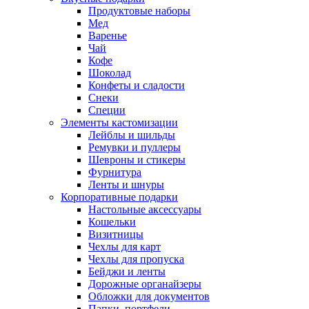
Продуктовые наборы
Мед
Варенье
Чай
Кофе
Шоколад
Конфеты и сладости
Снеки
Специи
Элементы кастомизации
Лейблы и шильды
Ремувки и пуллеры
Шевроны и стикеры
Фурнитура
Ленты и шнуры
Корпоративные подарки
Настольные аксессуары
Кошельки
Визитницы
Чехлы для карт
Чехлы для пропуска
Бейджи и ленты
Дорожные органайзеры
Обложки для документов
Папки, портфели