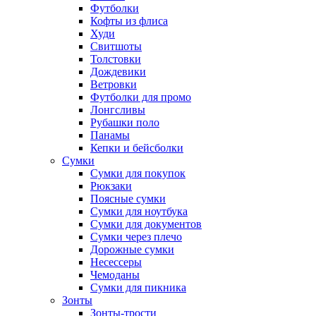
Футболки
Кофты из флиса
Худи
Свитшоты
Толстовки
Дождевики
Ветровки
Футболки для промо
Лонгсливы
Рубашки поло
Панамы
Кепки и бейсболки
Сумки
Сумки для покупок
Рюкзаки
Поясные сумки
Сумки для ноутбука
Сумки для документов
Сумки через плечо
Дорожные сумки
Несессеры
Чемоданы
Сумки для пикника
Зонты
Зонты-трости