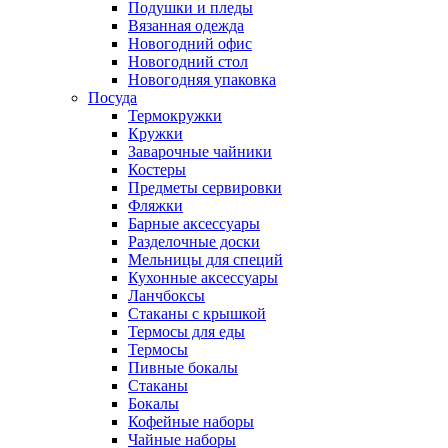
Подушки и пледы
Вязанная одежда
Новогодний офис
Новогодний стол
Новогодняя упаковка
Посуда
Термокружки
Кружки
Заварочные чайники
Костеры
Предметы сервировки
Фляжки
Барные аксессуары
Разделочные доски
Мельницы для специй
Кухонные аксессуары
Ланчбоксы
Стаканы с крышкой
Термосы для еды
Термосы
Пивные бокалы
Стаканы
Бокалы
Кофейные наборы
Чайные наборы