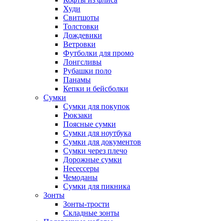
Худи
Свитшоты
Толстовки
Дождевики
Ветровки
Футболки для промо
Лонгсливы
Рубашки поло
Панамы
Кепки и бейсболки
Сумки
Сумки для покупок
Рюкзаки
Поясные сумки
Сумки для ноутбука
Сумки для документов
Сумки через плечо
Дорожные сумки
Несессеры
Чемоданы
Сумки для пикника
Зонты
Зонты-трости
Складные зонты