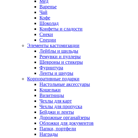
Мед
Варенье
Чай
Кофе
Шоколад
Конфеты и сладости
Снеки
Специи
Элементы кастомизации
Лейблы и шильды
Ремувки и пуллеры
Шевроны и стикеры
Фурнитура
Ленты и шнуры
Корпоративные подарки
Настольные аксессуары
Кошельки
Визитницы
Чехлы для карт
Чехлы для пропуска
Бейджи и ленты
Дорожные органайзеры
Обложки для документов
Папки, портфели
Награды