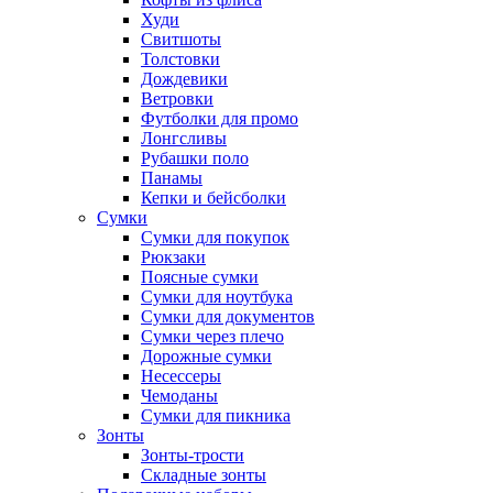
Худи
Свитшоты
Толстовки
Дождевики
Ветровки
Футболки для промо
Лонгсливы
Рубашки поло
Панамы
Кепки и бейсболки
Сумки
Сумки для покупок
Рюкзаки
Поясные сумки
Сумки для ноутбука
Сумки для документов
Сумки через плечо
Дорожные сумки
Несессеры
Чемоданы
Сумки для пикника
Зонты
Зонты-трости
Складные зонты