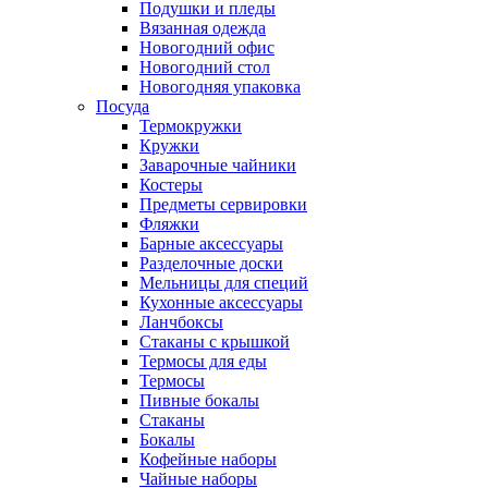
Подушки и пледы
Вязанная одежда
Новогодний офис
Новогодний стол
Новогодняя упаковка
Посуда
Термокружки
Кружки
Заварочные чайники
Костеры
Предметы сервировки
Фляжки
Барные аксессуары
Разделочные доски
Мельницы для специй
Кухонные аксессуары
Ланчбоксы
Стаканы с крышкой
Термосы для еды
Термосы
Пивные бокалы
Стаканы
Бокалы
Кофейные наборы
Чайные наборы