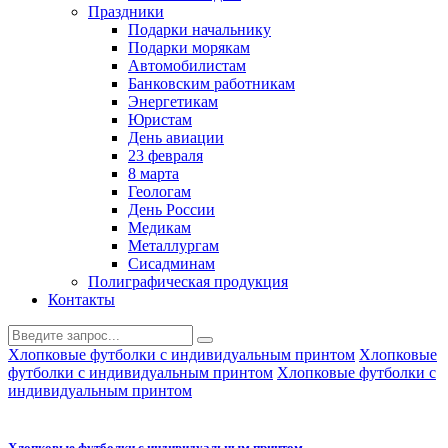
Праздники
Подарки начальнику
Подарки морякам
Автомобилистам
Банковским работникам
Энергетикам
Юристам
День авиации
23 февраля
8 марта
Геологам
День России
Медикам
Металлургам
Сисадминам
Полиграфическая продукция
Контакты
Хлопковые футболки с индивидуальным принтом
Хлопковые
футболки с индивидуальным принтом
Хлопковые футболки с
индивидуальным принтом
Хлопковые футболки с индивидуальным принтом