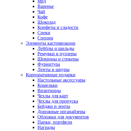
Мед
Варенье
Чай
Кофе
Шоколад
Конфеты и сладости
Снеки
Специи
Элементы кастомизации
Лейблы и шильды
Ремувки и пуллеры
Шевроны и стикеры
Фурнитура
Ленты и шнуры
Корпоративные подарки
Настольные аксессуары
Кошельки
Визитницы
Чехлы для карт
Чехлы для пропуска
Бейджи и ленты
Дорожные органайзеры
Обложки для документов
Папки, портфели
Награды