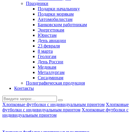
Праздники
Подарки начальнику
Подарки морякам
Автомобилистам
Банковским работникам
Энергетикам
Юристам
День авиации
23 февраля
8 марта
Геологам
День России
Медикам
Металлургам
Сисадминам
Полиграфическая продукция
Контакты
Хлопковые футболки с индивидуальным принтом
Хлопковые
футболки с индивидуальным принтом
Хлопковые футболки с
индивидуальным принтом
Хлопковые футболки с индивидуальным принтом