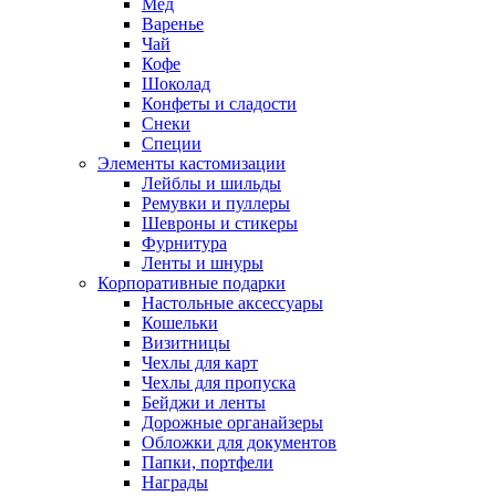
Мед
Варенье
Чай
Кофе
Шоколад
Конфеты и сладости
Снеки
Специи
Элементы кастомизации
Лейблы и шильды
Ремувки и пуллеры
Шевроны и стикеры
Фурнитура
Ленты и шнуры
Корпоративные подарки
Настольные аксессуары
Кошельки
Визитницы
Чехлы для карт
Чехлы для пропуска
Бейджи и ленты
Дорожные органайзеры
Обложки для документов
Папки, портфели
Награды