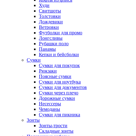
Худи
Свитшоты
Толстовки
Дождевики
Ветровки
Футболки для промо
Лонгсливы
Рубашки поло
Панамы
Кепки и бейсболки
Сумки
Сумки для покупок
Рюкзаки
Поясные сумки
Сумки для ноутбука
Сумки для документов
Сумки через плечо
Дорожные сумки
Несессеры
Чемоданы
Сумки для пикника
Зонты
Зонты-трости
Складные зонты