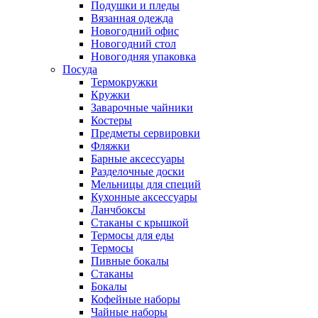
Подушки и пледы
Вязанная одежда
Новогодний офис
Новогодний стол
Новогодняя упаковка
Посуда
Термокружки
Кружки
Заварочные чайники
Костеры
Предметы сервировки
Фляжки
Барные аксессуары
Разделочные доски
Мельницы для специй
Кухонные аксессуары
Ланчбоксы
Стаканы с крышкой
Термосы для еды
Термосы
Пивные бокалы
Стаканы
Бокалы
Кофейные наборы
Чайные наборы