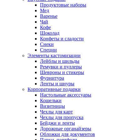
Продуктовые наборы
Мед
Варенье
Чай
Кофе
Шоколад
Конфеты и сладости
Снеки
Специи
Элементы кастомизации
Лейблы и шильды
Ремувки и пуллеры
Шевроны и стикеры
Фурнитура
Ленты и шнуры
Корпоративные подарки
Настольные аксессуары
Кошельки
Визитницы
Чехлы для карт
Чехлы для пропуска
Бейджи и ленты
Дорожные органайзеры
Обложки для документов
Папки, портфели