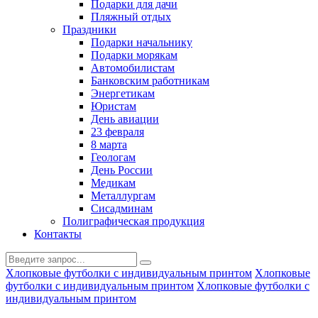
Подарки для дачи
Пляжный отдых
Праздники
Подарки начальнику
Подарки морякам
Автомобилистам
Банковским работникам
Энергетикам
Юристам
День авиации
23 февраля
8 марта
Геологам
День России
Медикам
Металлургам
Сисадминам
Полиграфическая продукция
Контакты
Хлопковые футболки с индивидуальным принтом
Хлопковые
футболки с индивидуальным принтом
Хлопковые футболки с
индивидуальным принтом