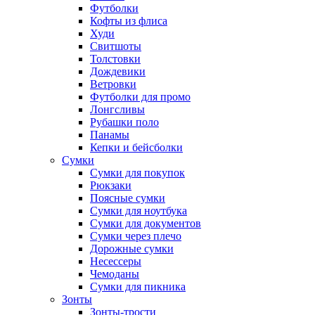
Футболки
Кофты из флиса
Худи
Свитшоты
Толстовки
Дождевики
Ветровки
Футболки для промо
Лонгсливы
Рубашки поло
Панамы
Кепки и бейсболки
Сумки
Сумки для покупок
Рюкзаки
Поясные сумки
Сумки для ноутбука
Сумки для документов
Сумки через плечо
Дорожные сумки
Несессеры
Чемоданы
Сумки для пикника
Зонты
Зонты-трости