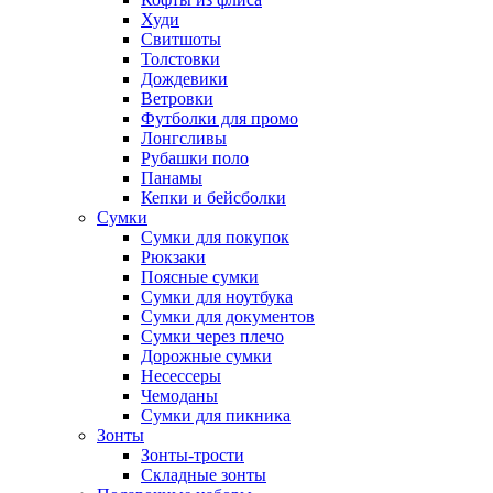
Худи
Свитшоты
Толстовки
Дождевики
Ветровки
Футболки для промо
Лонгсливы
Рубашки поло
Панамы
Кепки и бейсболки
Сумки
Сумки для покупок
Рюкзаки
Поясные сумки
Сумки для ноутбука
Сумки для документов
Сумки через плечо
Дорожные сумки
Несессеры
Чемоданы
Сумки для пикника
Зонты
Зонты-трости
Складные зонты