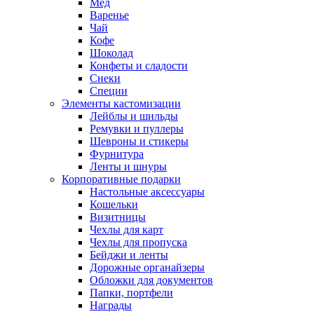
Мед
Варенье
Чай
Кофе
Шоколад
Конфеты и сладости
Снеки
Специи
Элементы кастомизации
Лейблы и шильды
Ремувки и пуллеры
Шевроны и стикеры
Фурнитура
Ленты и шнуры
Корпоративные подарки
Настольные аксессуары
Кошельки
Визитницы
Чехлы для карт
Чехлы для пропуска
Бейджи и ленты
Дорожные органайзеры
Обложки для документов
Папки, портфели
Награды