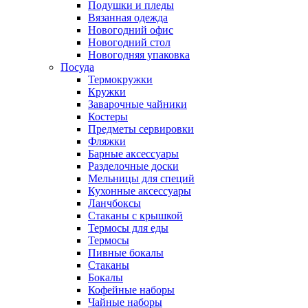
Подушки и пледы
Вязанная одежда
Новогодний офис
Новогодний стол
Новогодняя упаковка
Посуда
Термокружки
Кружки
Заварочные чайники
Костеры
Предметы сервировки
Фляжки
Барные аксессуары
Разделочные доски
Мельницы для специй
Кухонные аксессуары
Ланчбоксы
Стаканы с крышкой
Термосы для еды
Термосы
Пивные бокалы
Стаканы
Бокалы
Кофейные наборы
Чайные наборы