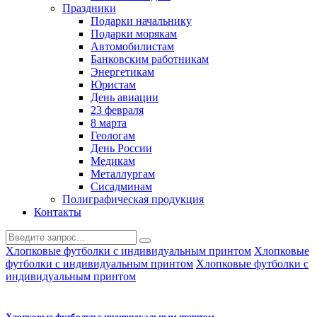
Праздники
Подарки начальнику
Подарки морякам
Автомобилистам
Банковским работникам
Энергетикам
Юристам
День авиации
23 февраля
8 марта
Геологам
День России
Медикам
Металлургам
Сисадминам
Полиграфическая продукция
Контакты
Хлопковые футболки с индивидуальным принтом
Хлопковые
футболки с индивидуальным принтом
Хлопковые футболки с
индивидуальным принтом
Хлопковые футболки с индивидуальным принтом