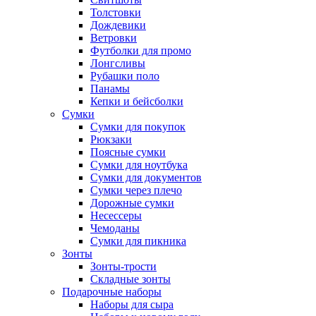
Толстовки
Дождевики
Ветровки
Футболки для промо
Лонгсливы
Рубашки поло
Панамы
Кепки и бейсболки
Сумки
Сумки для покупок
Рюкзаки
Поясные сумки
Сумки для ноутбука
Сумки для документов
Сумки через плечо
Дорожные сумки
Несессеры
Чемоданы
Сумки для пикника
Зонты
Зонты-трости
Складные зонты
Подарочные наборы
Наборы для сыра