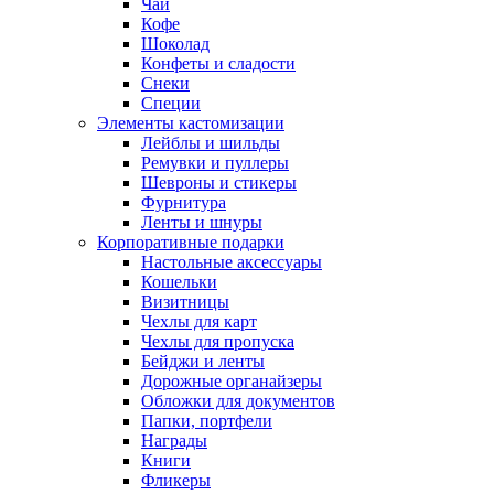
Чай
Кофе
Шоколад
Конфеты и сладости
Снеки
Специи
Элементы кастомизации
Лейблы и шильды
Ремувки и пуллеры
Шевроны и стикеры
Фурнитура
Ленты и шнуры
Корпоративные подарки
Настольные аксессуары
Кошельки
Визитницы
Чехлы для карт
Чехлы для пропуска
Бейджи и ленты
Дорожные органайзеры
Обложки для документов
Папки, портфели
Награды
Книги
Фликеры