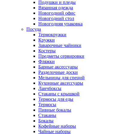
Подушки и пледы
Вязанная одежда
Новогодний офис
Новогодний стол
Новогодняя упаковка
Посуда
Термокружки
Кружки
Заварочные чайники
Костеры
Предметы сервировки
Фляжки
Барные аксессуары
Разделочные доски
Мельницы для специй
Кухонные аксессуары
Ланчбоксы
Стаканы с крышкой
Термосы для еды
Термосы
Пивные бокалы
Стаканы
Бокалы
Кофейные наборы
Чайные наборы