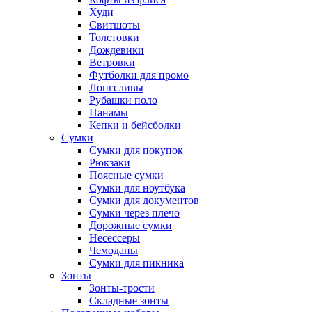
Худи
Свитшоты
Толстовки
Дождевики
Ветровки
Футболки для промо
Лонгсливы
Рубашки поло
Панамы
Кепки и бейсболки
Сумки
Сумки для покупок
Рюкзаки
Поясные сумки
Сумки для ноутбука
Сумки для документов
Сумки через плечо
Дорожные сумки
Несессеры
Чемоданы
Сумки для пикника
Зонты
Зонты-трости
Складные зонты