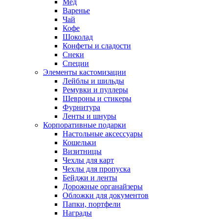
Мед
Варенье
Чай
Кофе
Шоколад
Конфеты и сладости
Снеки
Специи
Элементы кастомизации
Лейблы и шильды
Ремувки и пуллеры
Шевроны и стикеры
Фурнитура
Ленты и шнуры
Корпоративные подарки
Настольные аксессуары
Кошельки
Визитницы
Чехлы для карт
Чехлы для пропуска
Бейджи и ленты
Дорожные органайзеры
Обложки для документов
Папки, портфели
Награды