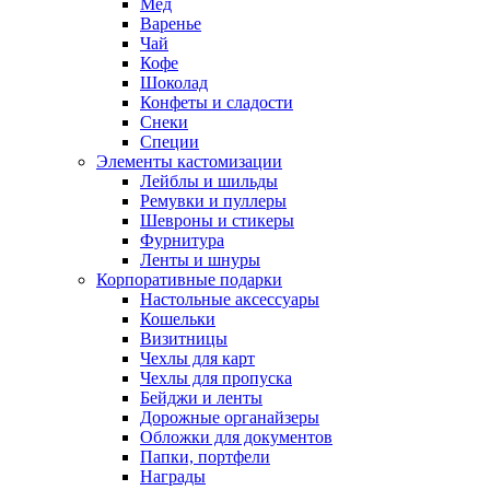
Мед
Варенье
Чай
Кофе
Шоколад
Конфеты и сладости
Снеки
Специи
Элементы кастомизации
Лейблы и шильды
Ремувки и пуллеры
Шевроны и стикеры
Фурнитура
Ленты и шнуры
Корпоративные подарки
Настольные аксессуары
Кошельки
Визитницы
Чехлы для карт
Чехлы для пропуска
Бейджи и ленты
Дорожные органайзеры
Обложки для документов
Папки, портфели
Награды