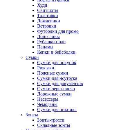
Худи
Свитшоты
Толстовки
Дождевики
Ветровки
Футболки для промо
Лонгсливы
Рубашки поло
Панамы
Кепки и бейсболки
Сумки
Сумки для покупок
Рюкзаки
Поясные сумки
Сумки для ноутбука
Сумки для документов
Сумки через плечо
Дорожные сумки
Несессеры
Чемоданы
Сумки для пикника
Зонты
Зонты-трости
Складные зонты