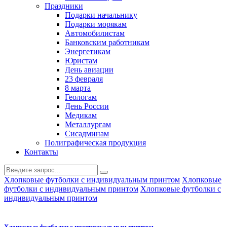
Праздники
Подарки начальнику
Подарки морякам
Автомобилистам
Банковским работникам
Энергетикам
Юристам
День авиации
23 февраля
8 марта
Геологам
День России
Медикам
Металлургам
Сисадминам
Полиграфическая продукция
Контакты
Хлопковые футболки с индивидуальным принтом
Хлопковые
футболки с индивидуальным принтом
Хлопковые футболки с
индивидуальным принтом
Хлопковые футболки с индивидуальным принтом