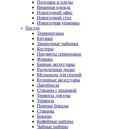
Подушки и пледы
Вязанная одежда
Новогодний офис
Новогодний стол
Новогодняя упаковка
Посуда
Термокружки
Кружки
Заварочные чайники
Костеры
Предметы сервировки
Фляжки
Барные аксессуары
Разделочные доски
Мельницы для специй
Кухонные аксессуары
Ланчбоксы
Стаканы с крышкой
Термосы для еды
Термосы
Пивные бокалы
Стаканы
Бокалы
Кофейные наборы
Чайные наборы