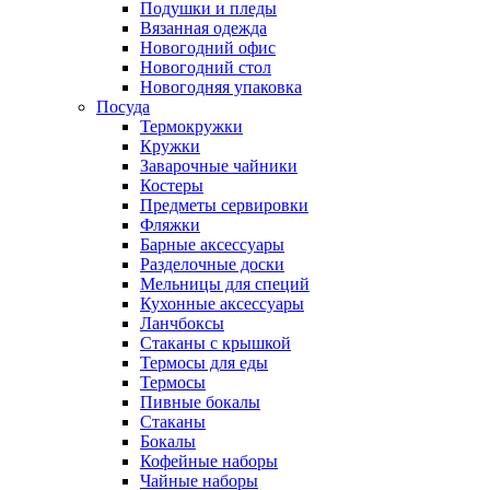
Подушки и пледы
Вязанная одежда
Новогодний офис
Новогодний стол
Новогодняя упаковка
Посуда
Термокружки
Кружки
Заварочные чайники
Костеры
Предметы сервировки
Фляжки
Барные аксессуары
Разделочные доски
Мельницы для специй
Кухонные аксессуары
Ланчбоксы
Стаканы с крышкой
Термосы для еды
Термосы
Пивные бокалы
Стаканы
Бокалы
Кофейные наборы
Чайные наборы