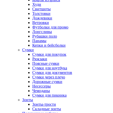
Худи
Свитшоты
Толстовки
Дождевики
Ветровки
Футболки для промо
Лонгсливы
Рубашки поло
Панамы
Кепки и бейсболки
Сумки
Сумки для покупок
Рюкзаки
Поясные сумки
Сумки для ноутбука
Сумки для документов
Сумки через плечо
Дорожные сумки
Несессеры
Чемоданы
Сумки для пикника
Зонты
Зонты-трости
Складные зонты