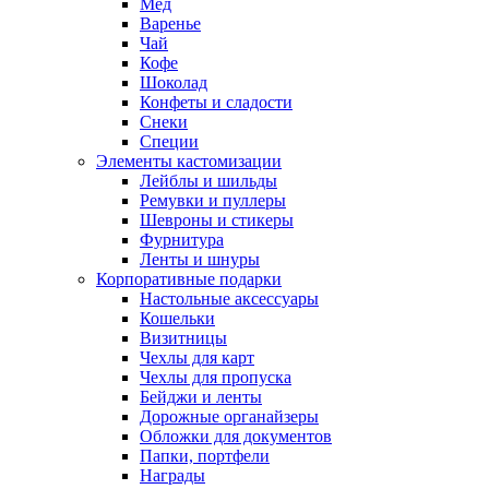
Мед
Варенье
Чай
Кофе
Шоколад
Конфеты и сладости
Снеки
Специи
Элементы кастомизации
Лейблы и шильды
Ремувки и пуллеры
Шевроны и стикеры
Фурнитура
Ленты и шнуры
Корпоративные подарки
Настольные аксессуары
Кошельки
Визитницы
Чехлы для карт
Чехлы для пропуска
Бейджи и ленты
Дорожные органайзеры
Обложки для документов
Папки, портфели
Награды