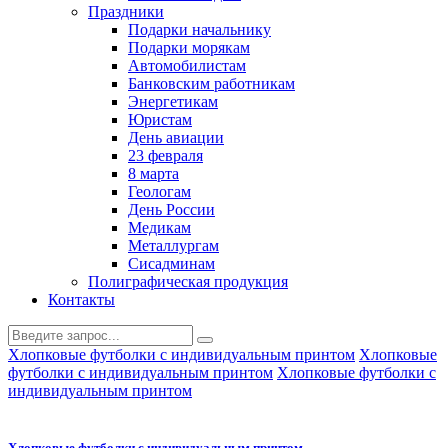
Праздники
Подарки начальнику
Подарки морякам
Автомобилистам
Банковским работникам
Энергетикам
Юристам
День авиации
23 февраля
8 марта
Геологам
День России
Медикам
Металлургам
Сисадминам
Полиграфическая продукция
Контакты
Хлопковые футболки с индивидуальным принтом
Хлопковые
футболки с индивидуальным принтом
Хлопковые футболки с
индивидуальным принтом
Хлопковые футболки с индивидуальным принтом