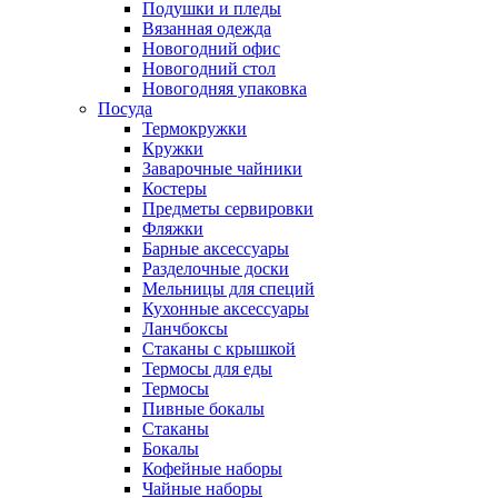
Подушки и пледы
Вязанная одежда
Новогодний офис
Новогодний стол
Новогодняя упаковка
Посуда
Термокружки
Кружки
Заварочные чайники
Костеры
Предметы сервировки
Фляжки
Барные аксессуары
Разделочные доски
Мельницы для специй
Кухонные аксессуары
Ланчбоксы
Стаканы с крышкой
Термосы для еды
Термосы
Пивные бокалы
Стаканы
Бокалы
Кофейные наборы
Чайные наборы