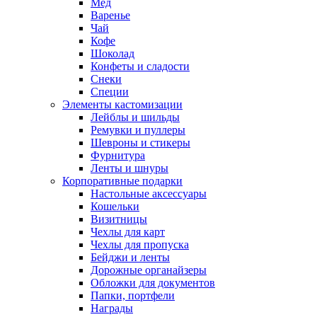
Мед
Варенье
Чай
Кофе
Шоколад
Конфеты и сладости
Снеки
Специи
Элементы кастомизации
Лейблы и шильды
Ремувки и пуллеры
Шевроны и стикеры
Фурнитура
Ленты и шнуры
Корпоративные подарки
Настольные аксессуары
Кошельки
Визитницы
Чехлы для карт
Чехлы для пропуска
Бейджи и ленты
Дорожные органайзеры
Обложки для документов
Папки, портфели
Награды