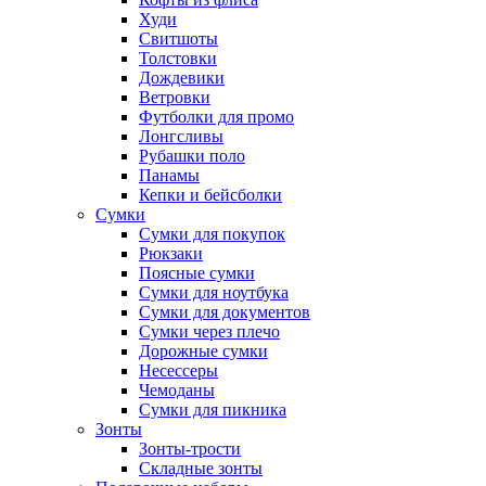
Худи
Свитшоты
Толстовки
Дождевики
Ветровки
Футболки для промо
Лонгсливы
Рубашки поло
Панамы
Кепки и бейсболки
Сумки
Сумки для покупок
Рюкзаки
Поясные сумки
Сумки для ноутбука
Сумки для документов
Сумки через плечо
Дорожные сумки
Несессеры
Чемоданы
Сумки для пикника
Зонты
Зонты-трости
Складные зонты