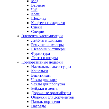
Мед
Варенье
Чай
Кофе
Шоколад
Конфеты и сладости
Снеки
Специи
Элементы кастомизации
Лейблы и шильды
Ремувки и пуллеры
Шевроны и стикеры
Фурнитура
Ленты и шнуры
Корпоративные подарки
Настольные аксессуары
Кошельки
Визитницы
Чехлы для карт
Чехлы для пропуска
Бейджи и ленты
Дорожные органайзеры
Обложки для документов
Папки, портфели
Награды