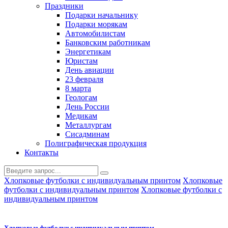
Праздники
Подарки начальнику
Подарки морякам
Автомобилистам
Банковским работникам
Энергетикам
Юристам
День авиации
23 февраля
8 марта
Геологам
День России
Медикам
Металлургам
Сисадминам
Полиграфическая продукция
Контакты
Хлопковые футболки с индивидуальным принтом
Хлопковые
футболки с индивидуальным принтом
Хлопковые футболки с
индивидуальным принтом
Хлопковые футболки с индивидуальным принтом