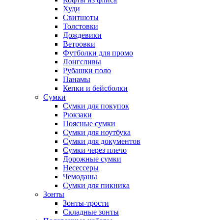
Худи
Свитшоты
Толстовки
Дождевики
Ветровки
Футболки для промо
Лонгсливы
Рубашки поло
Панамы
Кепки и бейсболки
Сумки
Сумки для покупок
Рюкзаки
Поясные сумки
Сумки для ноутбука
Сумки для документов
Сумки через плечо
Дорожные сумки
Несессеры
Чемоданы
Сумки для пикника
Зонты
Зонты-трости
Складные зонты