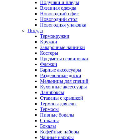
Подушки и пледы
Вязанная одежда
Новогодний офис
Новогодний стол
Новогодняя упаковка
Посуда
Термокружки
Кружки
Заварочные чайники
Костеры
Предметы сервировки
Фляжки
Барные аксессуары
Разделочные доски
Мельницы для специй
Кухонные аксессуары
Ланчбоксы
Стаканы с крышкой
Термосы для еды
Термосы
Пивные бокалы
Стаканы
Бокалы
Кофейные наборы
Чайные наборы