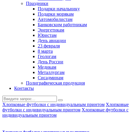
Праздники
Подарки начальнику
Подарки морякам
Автомобилистам
Банковским работникам
Энергетикам
Юристам
День авиации
23 февраля
8 марта
Геологам
День России
Медикам
Металлургам
Сисадминам
Полиграфическая продукция
Контакты
Хлопковые футболки с индивидуальным принтом
Хлопковые
футболки с индивидуальным принтом
Хлопковые футболки с
индивидуальным принтом
Хлопковые футболки с индивидуальным принтом