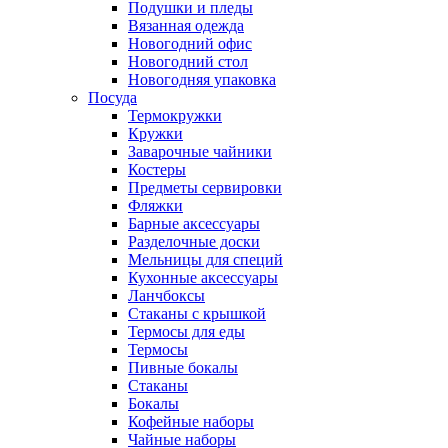
Подушки и пледы
Вязанная одежда
Новогодний офис
Новогодний стол
Новогодняя упаковка
Посуда
Термокружки
Кружки
Заварочные чайники
Костеры
Предметы сервировки
Фляжки
Барные аксессуары
Разделочные доски
Мельницы для специй
Кухонные аксессуары
Ланчбоксы
Стаканы с крышкой
Термосы для еды
Термосы
Пивные бокалы
Стаканы
Бокалы
Кофейные наборы
Чайные наборы