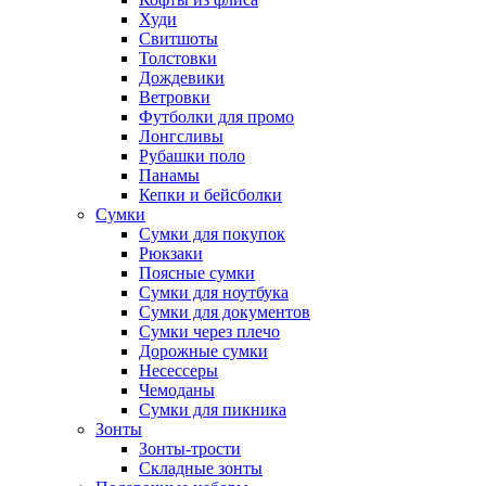
Худи
Свитшоты
Толстовки
Дождевики
Ветровки
Футболки для промо
Лонгсливы
Рубашки поло
Панамы
Кепки и бейсболки
Сумки
Сумки для покупок
Рюкзаки
Поясные сумки
Сумки для ноутбука
Сумки для документов
Сумки через плечо
Дорожные сумки
Несессеры
Чемоданы
Сумки для пикника
Зонты
Зонты-трости
Складные зонты