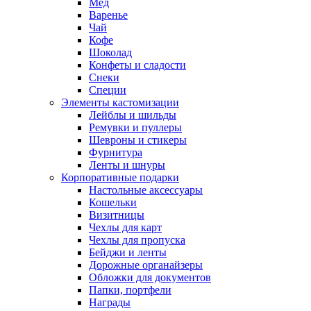
Мед
Варенье
Чай
Кофе
Шоколад
Конфеты и сладости
Снеки
Специи
Элементы кастомизации
Лейблы и шильды
Ремувки и пуллеры
Шевроны и стикеры
Фурнитура
Ленты и шнуры
Корпоративные подарки
Настольные аксессуары
Кошельки
Визитницы
Чехлы для карт
Чехлы для пропуска
Бейджи и ленты
Дорожные органайзеры
Обложки для документов
Папки, портфели
Награды