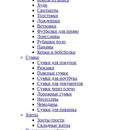
Худи
Свитшоты
Толстовки
Дождевики
Ветровки
Футболки для промо
Лонгсливы
Рубашки поло
Панамы
Кепки и бейсболки
Сумки
Сумки для покупок
Рюкзаки
Поясные сумки
Сумки для ноутбука
Сумки для документов
Сумки через плечо
Дорожные сумки
Несессеры
Чемоданы
Сумки для пикника
Зонты
Зонты-трости
Складные зонты