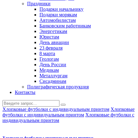
Праздники
Подарки начальнику
Подарки морякам
Автомобилистам
Банковским работникам
Энергетикам
Юристам
День авиации
23 февраля
8 марта
Геологам
День России
Медикам
Металлургам
Сисадминам
Полиграфическая продукция
Контакты
Хлопковые футболки с индивидуальным принтом
Хлопковые
футболки с индивидуальным принтом
Хлопковые футболки с
индивидуальным принтом
Хлопковые футболки с индивидуальным принтом