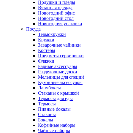
Подушки и пледы
Вязанная одежда
Новогодний офис
Новогодний стол
Новогодняя упаковка
Посуда
Термокружки
Кружки
Заварочные чайники
Костеры
Предметы сервировки
Фляжки
Барные аксессуары
Разделочные доски
Мельницы для специй
Кухонные аксессуары
Ланчбоксы
Стаканы с крышкой
Термосы для еды
Термосы
Пивные бокалы
Стаканы
Бокалы
Кофейные наборы
Чайные наборы