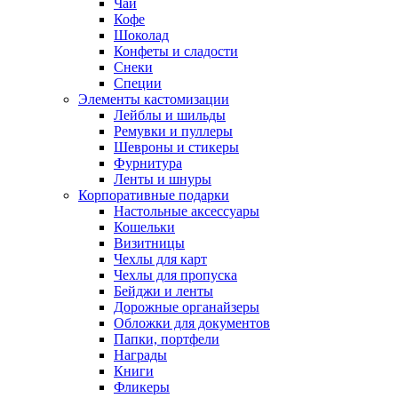
Чай
Кофе
Шоколад
Конфеты и сладости
Снеки
Специи
Элементы кастомизации
Лейблы и шильды
Ремувки и пуллеры
Шевроны и стикеры
Фурнитура
Ленты и шнуры
Корпоративные подарки
Настольные аксессуары
Кошельки
Визитницы
Чехлы для карт
Чехлы для пропуска
Бейджи и ленты
Дорожные органайзеры
Обложки для документов
Папки, портфели
Награды
Книги
Фликеры