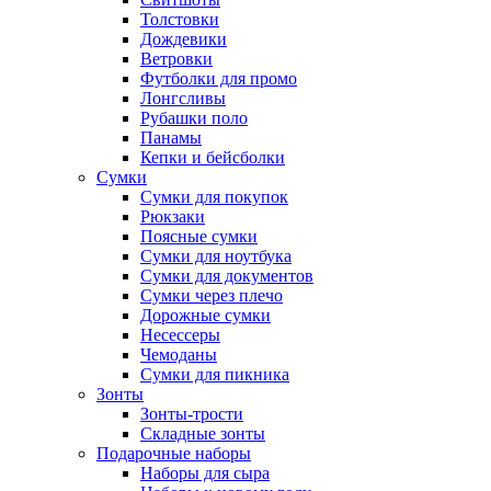
Толстовки
Дождевики
Ветровки
Футболки для промо
Лонгсливы
Рубашки поло
Панамы
Кепки и бейсболки
Сумки
Сумки для покупок
Рюкзаки
Поясные сумки
Сумки для ноутбука
Сумки для документов
Сумки через плечо
Дорожные сумки
Несессеры
Чемоданы
Сумки для пикника
Зонты
Зонты-трости
Складные зонты
Подарочные наборы
Наборы для сыра