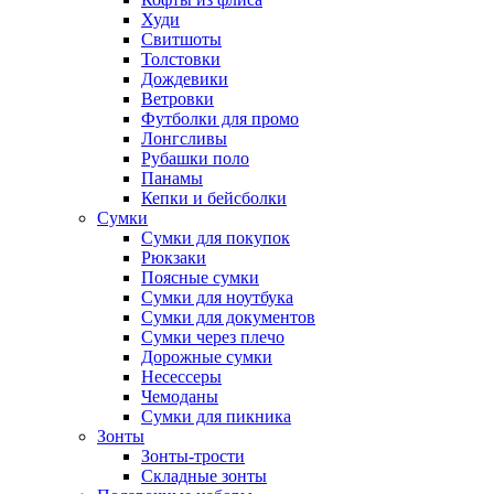
Худи
Свитшоты
Толстовки
Дождевики
Ветровки
Футболки для промо
Лонгсливы
Рубашки поло
Панамы
Кепки и бейсболки
Сумки
Сумки для покупок
Рюкзаки
Поясные сумки
Сумки для ноутбука
Сумки для документов
Сумки через плечо
Дорожные сумки
Несессеры
Чемоданы
Сумки для пикника
Зонты
Зонты-трости
Складные зонты