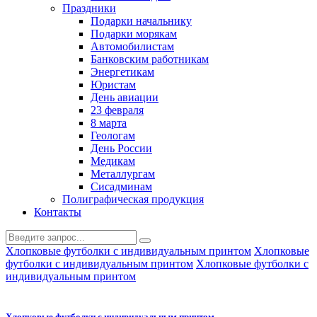
Праздники
Подарки начальнику
Подарки морякам
Автомобилистам
Банковским работникам
Энергетикам
Юристам
День авиации
23 февраля
8 марта
Геологам
День России
Медикам
Металлургам
Сисадминам
Полиграфическая продукция
Контакты
Хлопковые футболки с индивидуальным принтом
Хлопковые
футболки с индивидуальным принтом
Хлопковые футболки с
индивидуальным принтом
Хлопковые футболки с индивидуальным принтом