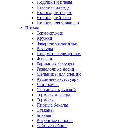
Подушки и пледы
Вязанная одежда
Новогодний офис
Новогодний стол
Новогодняя упаковка
Посуда
Термокружки
Кружки
Заварочные чайники
Костеры
Предметы сервировки
Фляжки
Барные аксессуары
Разделочные доски
Мельницы для специй
Кухонные аксессуары
Ланчбоксы
Стаканы с крышкой
Термосы для еды
Термосы
Пивные бокалы
Стаканы
Бокалы
Кофейные наборы
Чайные наборы