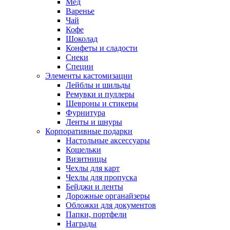
Мед
Варенье
Чай
Кофе
Шоколад
Конфеты и сладости
Снеки
Специи
Элементы кастомизации
Лейблы и шильды
Ремувки и пуллеры
Шевроны и стикеры
Фурнитура
Ленты и шнуры
Корпоративные подарки
Настольные аксессуары
Кошельки
Визитницы
Чехлы для карт
Чехлы для пропуска
Бейджи и ленты
Дорожные органайзеры
Обложки для документов
Папки, портфели
Награды