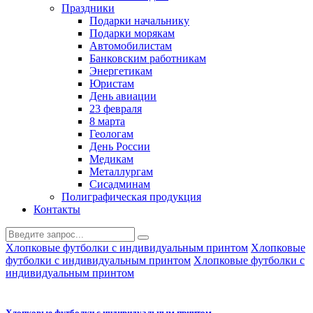
Праздники
Подарки начальнику
Подарки морякам
Автомобилистам
Банковским работникам
Энергетикам
Юристам
День авиации
23 февраля
8 марта
Геологам
День России
Медикам
Металлургам
Сисадминам
Полиграфическая продукция
Контакты
Хлопковые футболки с индивидуальным принтом
Хлопковые
футболки с индивидуальным принтом
Хлопковые футболки с
индивидуальным принтом
Хлопковые футболки с индивидуальным принтом