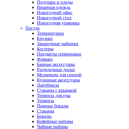
Подушки и пледы
Вязанная одежда
Новогодний офис
Новогодний стол
Новогодняя упаковка
Посуда
Термокружки
Кружки
Заварочные чайники
Костеры
Предметы сервировки
Фляжки
Барные аксессуары
Разделочные доски
Мельницы для специй
Кухонные аксессуары
Ланчбоксы
Стаканы с крышкой
Термосы для еды
Термосы
Пивные бокалы
Стаканы
Бокалы
Кофейные наборы
Чайные наборы