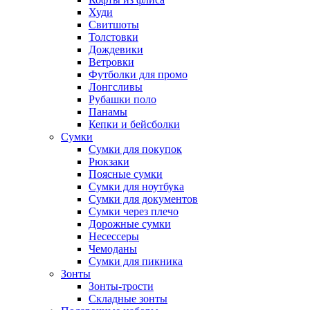
Худи
Свитшоты
Толстовки
Дождевики
Ветровки
Футболки для промо
Лонгсливы
Рубашки поло
Панамы
Кепки и бейсболки
Сумки
Сумки для покупок
Рюкзаки
Поясные сумки
Сумки для ноутбука
Сумки для документов
Сумки через плечо
Дорожные сумки
Несессеры
Чемоданы
Сумки для пикника
Зонты
Зонты-трости
Складные зонты