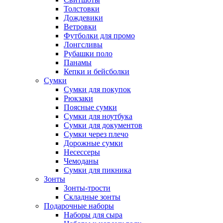
Толстовки
Дождевики
Ветровки
Футболки для промо
Лонгсливы
Рубашки поло
Панамы
Кепки и бейсболки
Сумки
Сумки для покупок
Рюкзаки
Поясные сумки
Сумки для ноутбука
Сумки для документов
Сумки через плечо
Дорожные сумки
Несессеры
Чемоданы
Сумки для пикника
Зонты
Зонты-трости
Складные зонты
Подарочные наборы
Наборы для сыра