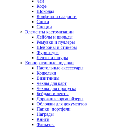
Чай
Кофе
Шоколад
Конфеты и сладости
Снеки
Специи
Элементы кастомизации
Лейблы и шильды
Ремувки и пуллеры
Шевроны и стикеры
Фурнитура
Ленты и шнуры
Корпоративные подарки
Настольные аксессуары
Кошельки
Визитницы
Чехлы для карт
Чехлы для пропуска
Бейджи и ленты
Дорожные органайзеры
Обложки для документов
Папки, портфели
Награды
Книги
Фликеры