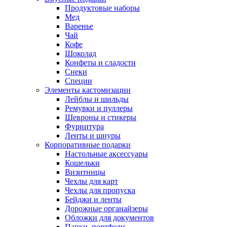
Продуктовые наборы
Мед
Варенье
Чай
Кофе
Шоколад
Конфеты и сладости
Снеки
Специи
Элементы кастомизации
Лейблы и шильды
Ремувки и пуллеры
Шевроны и стикеры
Фурнитура
Ленты и шнуры
Корпоративные подарки
Настольные аксессуары
Кошельки
Визитницы
Чехлы для карт
Чехлы для пропуска
Бейджи и ленты
Дорожные органайзеры
Обложки для документов
Папки, портфели