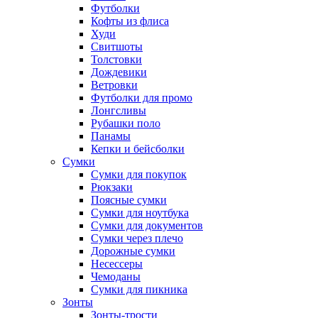
Футболки
Кофты из флиса
Худи
Свитшоты
Толстовки
Дождевики
Ветровки
Футболки для промо
Лонгсливы
Рубашки поло
Панамы
Кепки и бейсболки
Сумки
Сумки для покупок
Рюкзаки
Поясные сумки
Сумки для ноутбука
Сумки для документов
Сумки через плечо
Дорожные сумки
Несессеры
Чемоданы
Сумки для пикника
Зонты
Зонты-трости