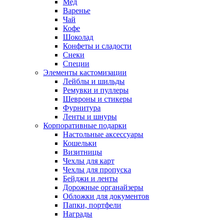
Мед
Варенье
Чай
Кофе
Шоколад
Конфеты и сладости
Снеки
Специи
Элементы кастомизации
Лейблы и шильды
Ремувки и пуллеры
Шевроны и стикеры
Фурнитура
Ленты и шнуры
Корпоративные подарки
Настольные аксессуары
Кошельки
Визитницы
Чехлы для карт
Чехлы для пропуска
Бейджи и ленты
Дорожные органайзеры
Обложки для документов
Папки, портфели
Награды