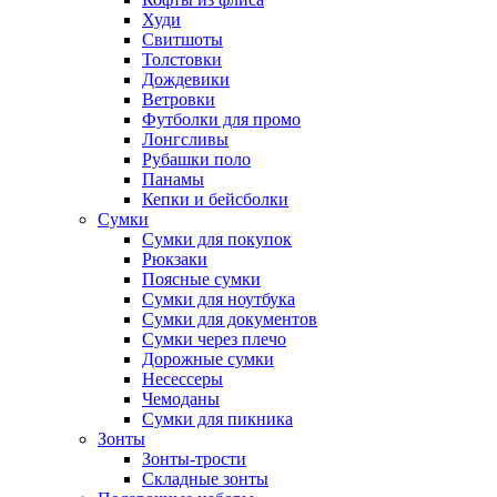
Худи
Свитшоты
Толстовки
Дождевики
Ветровки
Футболки для промо
Лонгсливы
Рубашки поло
Панамы
Кепки и бейсболки
Сумки
Сумки для покупок
Рюкзаки
Поясные сумки
Сумки для ноутбука
Сумки для документов
Сумки через плечо
Дорожные сумки
Несессеры
Чемоданы
Сумки для пикника
Зонты
Зонты-трости
Складные зонты