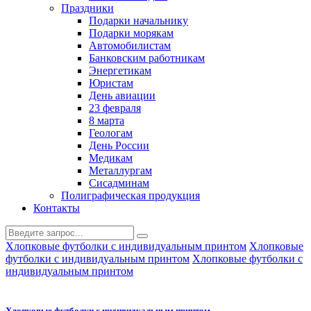
Праздники
Подарки начальнику
Подарки морякам
Автомобилистам
Банковским работникам
Энергетикам
Юристам
День авиации
23 февраля
8 марта
Геологам
День России
Медикам
Металлургам
Сисадминам
Полиграфическая продукция
Контакты
Хлопковые футболки с индивидуальным принтом
Хлопковые
футболки с индивидуальным принтом
Хлопковые футболки с
индивидуальным принтом
Хлопковые футболки с индивидуальным принтом