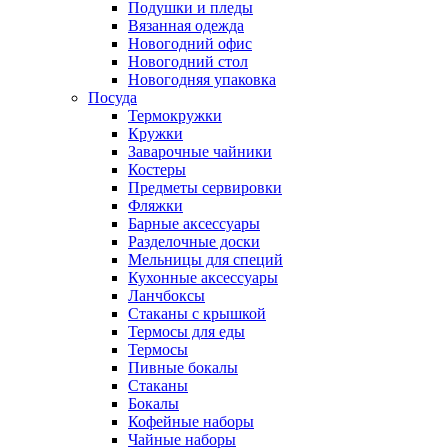
Подушки и пледы
Вязанная одежда
Новогодний офис
Новогодний стол
Новогодняя упаковка
Посуда
Термокружки
Кружки
Заварочные чайники
Костеры
Предметы сервировки
Фляжки
Барные аксессуары
Разделочные доски
Мельницы для специй
Кухонные аксессуары
Ланчбоксы
Стаканы с крышкой
Термосы для еды
Термосы
Пивные бокалы
Стаканы
Бокалы
Кофейные наборы
Чайные наборы