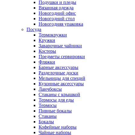
Подушки и пледы
Вязанная одежда
Новогодний офис
Новогодний стол
Новогодняя упаковка
Посуда
Термокружки
Кружки
Заварочные чайники
Костеры
Предметы сервировки
Фляжки
Барные аксессуары
Разделочные доски
Мельницы для специй
Кухонные аксессуары
Ланчбоксы
Стаканы с крышкой
Термосы для еды
Термосы
Пивные бокалы
Стаканы
Бокалы
Кофейные наборы
Чайные наборы