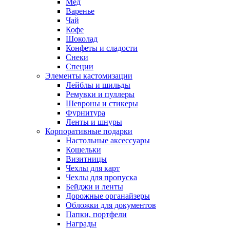
Мед
Варенье
Чай
Кофе
Шоколад
Конфеты и сладости
Снеки
Специи
Элементы кастомизации
Лейблы и шильды
Ремувки и пуллеры
Шевроны и стикеры
Фурнитура
Ленты и шнуры
Корпоративные подарки
Настольные аксессуары
Кошельки
Визитницы
Чехлы для карт
Чехлы для пропуска
Бейджи и ленты
Дорожные органайзеры
Обложки для документов
Папки, портфели
Награды