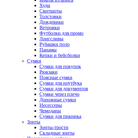
Худи
Свитшоты
Толстовки
Дождевики
Ветровки
Футболки для промо
Лонгсливы
Рубашки поло
Панамы
Кепки и бейсболки
Сумки
Сумки для покупок
Рюкзаки
Поясные сумки
Сумки для ноутбука
Сумки для документов
Сумки через плечо
Дорожные сумки
Несессеры
Чемоданы
Сумки для пикника
Зонты
Зонты-трости
Складные зонты