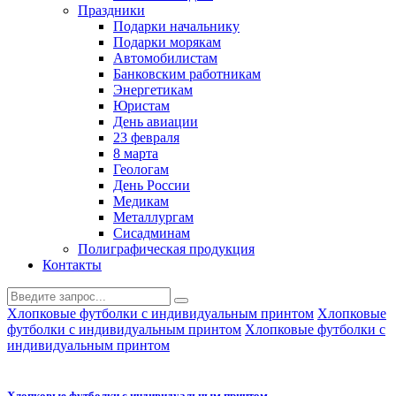
Праздники
Подарки начальнику
Подарки морякам
Автомобилистам
Банковским работникам
Энергетикам
Юристам
День авиации
23 февраля
8 марта
Геологам
День России
Медикам
Металлургам
Сисадминам
Полиграфическая продукция
Контакты
Хлопковые футболки с индивидуальным принтом
Хлопковые
футболки с индивидуальным принтом
Хлопковые футболки с
индивидуальным принтом
Хлопковые футболки с индивидуальным принтом