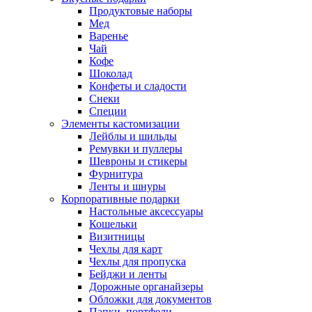
Продуктовые наборы
Мед
Варенье
Чай
Кофе
Шоколад
Конфеты и сладости
Снеки
Специи
Элементы кастомизации
Лейблы и шильды
Ремувки и пуллеры
Шевроны и стикеры
Фурнитура
Ленты и шнуры
Корпоративные подарки
Настольные аксессуары
Кошельки
Визитницы
Чехлы для карт
Чехлы для пропуска
Бейджи и ленты
Дорожные органайзеры
Обложки для документов
Папки, портфели