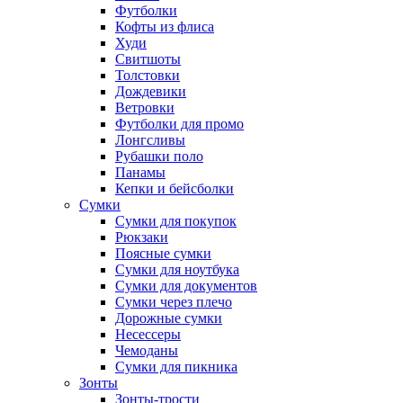
Футболки
Кофты из флиса
Худи
Свитшоты
Толстовки
Дождевики
Ветровки
Футболки для промо
Лонгсливы
Рубашки поло
Панамы
Кепки и бейсболки
Сумки
Сумки для покупок
Рюкзаки
Поясные сумки
Сумки для ноутбука
Сумки для документов
Сумки через плечо
Дорожные сумки
Несессеры
Чемоданы
Сумки для пикника
Зонты
Зонты-трости