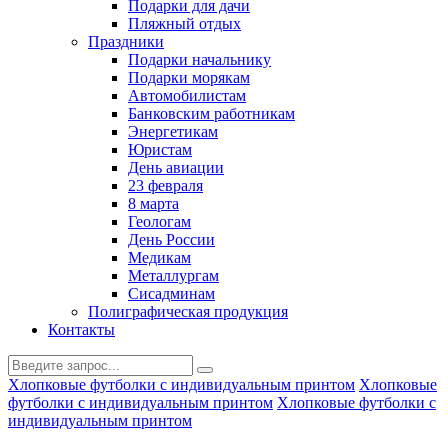
Подарки для дачи
Пляжный отдых
Праздники
Подарки начальнику
Подарки морякам
Автомобилистам
Банковским работникам
Энергетикам
Юристам
День авиации
23 февраля
8 марта
Геологам
День России
Медикам
Металлургам
Сисадминам
Полиграфическая продукция
Контакты
Хлопковые футболки с индивидуальным принтом
Хлопковые
футболки с индивидуальным принтом
Хлопковые футболки с
индивидуальным принтом