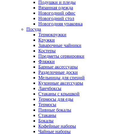
Подушки и пледы
Вязанная одежда
Новогодний офис
Новогодний стол
Новогодняя упаковка
Посуда
Термокружки
Кружки
Заварочные чайники
Костеры
Предметы сервировки
Фляжки
Барные аксессуары
Разделочные доски
Мельницы для специй
Кухонные аксессуары
Ланчбоксы
Стаканы с крышкой
Термосы для еды
Термосы
Пивные бокалы
Стаканы
Бокалы
Кофейные наборы
Чайные наборы