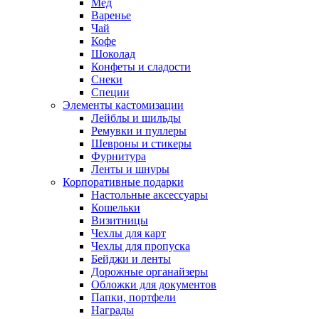
Мед
Варенье
Чай
Кофе
Шоколад
Конфеты и сладости
Снеки
Специи
Элементы кастомизации
Лейблы и шильды
Ремувки и пуллеры
Шевроны и стикеры
Фурнитура
Ленты и шнуры
Корпоративные подарки
Настольные аксессуары
Кошельки
Визитницы
Чехлы для карт
Чехлы для пропуска
Бейджи и ленты
Дорожные органайзеры
Обложки для документов
Папки, портфели
Награды