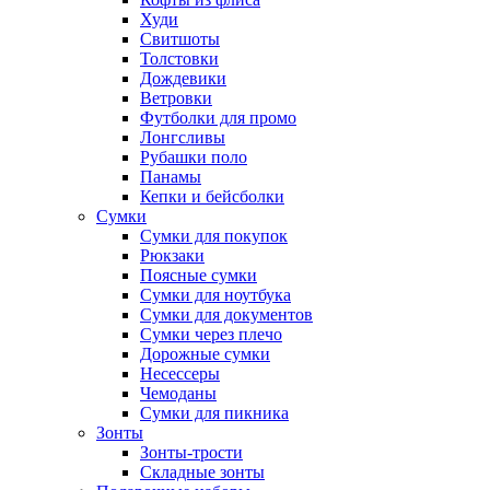
Худи
Свитшоты
Толстовки
Дождевики
Ветровки
Футболки для промо
Лонгсливы
Рубашки поло
Панамы
Кепки и бейсболки
Сумки
Сумки для покупок
Рюкзаки
Поясные сумки
Сумки для ноутбука
Сумки для документов
Сумки через плечо
Дорожные сумки
Несессеры
Чемоданы
Сумки для пикника
Зонты
Зонты-трости
Складные зонты