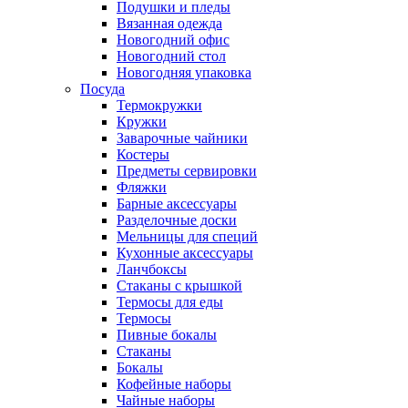
Подушки и пледы
Вязанная одежда
Новогодний офис
Новогодний стол
Новогодняя упаковка
Посуда
Термокружки
Кружки
Заварочные чайники
Костеры
Предметы сервировки
Фляжки
Барные аксессуары
Разделочные доски
Мельницы для специй
Кухонные аксессуары
Ланчбоксы
Стаканы с крышкой
Термосы для еды
Термосы
Пивные бокалы
Стаканы
Бокалы
Кофейные наборы
Чайные наборы