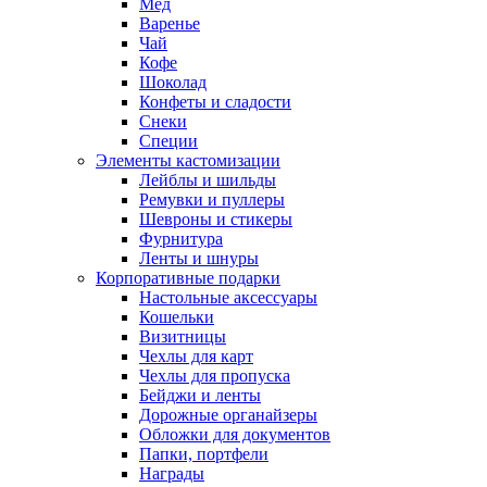
Мед
Варенье
Чай
Кофе
Шоколад
Конфеты и сладости
Снеки
Специи
Элементы кастомизации
Лейблы и шильды
Ремувки и пуллеры
Шевроны и стикеры
Фурнитура
Ленты и шнуры
Корпоративные подарки
Настольные аксессуары
Кошельки
Визитницы
Чехлы для карт
Чехлы для пропуска
Бейджи и ленты
Дорожные органайзеры
Обложки для документов
Папки, портфели
Награды