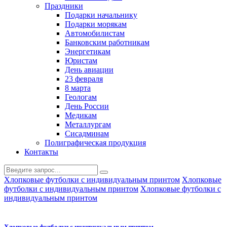
Праздники
Подарки начальнику
Подарки морякам
Автомобилистам
Банковским работникам
Энергетикам
Юристам
День авиации
23 февраля
8 марта
Геологам
День России
Медикам
Металлургам
Сисадминам
Полиграфическая продукция
Контакты
Хлопковые футболки с индивидуальным принтом
Хлопковые
футболки с индивидуальным принтом
Хлопковые футболки с
индивидуальным принтом
Хлопковые футболки с индивидуальным принтом