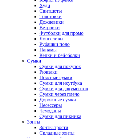
Худи
Свитшоты
Толстовки
Дождевики
Ветровки
Футболки для промо
Лонгсливы
Рубашки поло
Панамы
Кепки и бейсболки
Сумки
Сумки для покупок
Рюкзаки
Поясные сумки
Сумки для ноутбука
Сумки для документов
Сумки через плечо
Дорожные сумки
Несессеры
Чемоданы
Сумки для пикника
Зонты
Зонты-трости
Складные зонты