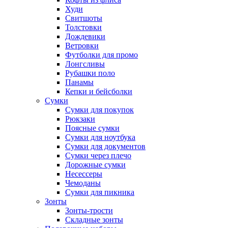
Худи
Свитшоты
Толстовки
Дождевики
Ветровки
Футболки для промо
Лонгсливы
Рубашки поло
Панамы
Кепки и бейсболки
Сумки
Сумки для покупок
Рюкзаки
Поясные сумки
Сумки для ноутбука
Сумки для документов
Сумки через плечо
Дорожные сумки
Несессеры
Чемоданы
Сумки для пикника
Зонты
Зонты-трости
Складные зонты