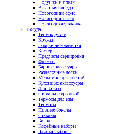
Подушки и пледы
Вязанная одежда
Новогодний офис
Новогодний стол
Новогодняя упаковка
Посуда
Термокружки
Кружки
Заварочные чайники
Костеры
Предметы сервировки
Фляжки
Барные аксессуары
Разделочные доски
Мельницы для специй
Кухонные аксессуары
Ланчбоксы
Стаканы с крышкой
Термосы для еды
Термосы
Пивные бокалы
Стаканы
Бокалы
Кофейные наборы
Чайные наборы