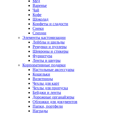
Мед
Варенье
Чай
Кофе
Шоколад
Конфеты и сладости
Снеки
Специи
Элементы кастомизации
Лейблы и шильды
Ремувки и пуллеры
Шевроны и стикеры
Фурнитура
Ленты и шнуры
Корпоративные подарки
Настольные аксессуары
Кошельки
Визитницы
Чехлы для карт
Чехлы для пропуска
Бейджи и ленты
Дорожные органайзеры
Обложки для документов
Папки, портфели
Награды