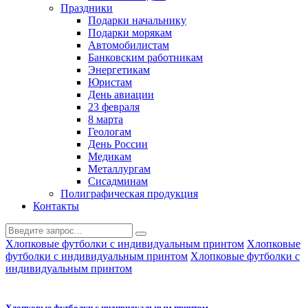
Праздники
Подарки начальнику
Подарки морякам
Автомобилистам
Банковским работникам
Энергетикам
Юристам
День авиации
23 февраля
8 марта
Геологам
День России
Медикам
Металлургам
Сисадминам
Полиграфическая продукция
Контакты
Хлопковые футболки с индивидуальным принтом
Хлопковые
футболки с индивидуальным принтом
Хлопковые футболки с
индивидуальным принтом
Хлопковые футболки с индивидуальным принтом