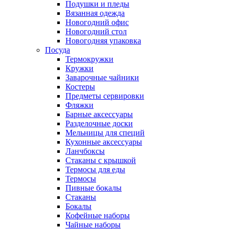
Подушки и пледы
Вязанная одежда
Новогодний офис
Новогодний стол
Новогодняя упаковка
Посуда
Термокружки
Кружки
Заварочные чайники
Костеры
Предметы сервировки
Фляжки
Барные аксессуары
Разделочные доски
Мельницы для специй
Кухонные аксессуары
Ланчбоксы
Стаканы с крышкой
Термосы для еды
Термосы
Пивные бокалы
Стаканы
Бокалы
Кофейные наборы
Чайные наборы