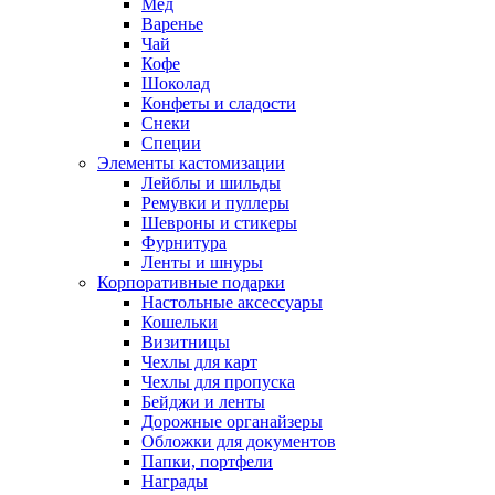
Мед
Варенье
Чай
Кофе
Шоколад
Конфеты и сладости
Снеки
Специи
Элементы кастомизации
Лейблы и шильды
Ремувки и пуллеры
Шевроны и стикеры
Фурнитура
Ленты и шнуры
Корпоративные подарки
Настольные аксессуары
Кошельки
Визитницы
Чехлы для карт
Чехлы для пропуска
Бейджи и ленты
Дорожные органайзеры
Обложки для документов
Папки, портфели
Награды