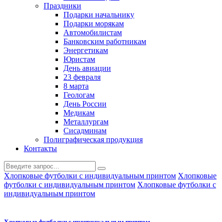
Праздники
Подарки начальнику
Подарки морякам
Автомобилистам
Банковским работникам
Энергетикам
Юристам
День авиации
23 февраля
8 марта
Геологам
День России
Медикам
Металлургам
Сисадминам
Полиграфическая продукция
Контакты
Хлопковые футболки с индивидуальным принтом
Хлопковые
футболки с индивидуальным принтом
Хлопковые футболки с
индивидуальным принтом
Хлопковые футболки с индивидуальным принтом