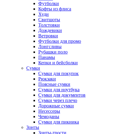
Футболки
Кофты из флиса
Худи
Свитшоты
Толстовки
Дождевики
Ветровки
Футболки для промо
Лонгсливы
Рубашки поло
Панамы
Кепки и бейсболки
Сумки
Сумки для покупок
Рюкзаки
Поясные сумки
Сумки для ноутбука
Сумки для документов
Сумки через плечо
Дорожные сумки
Несессеры
Чемоданы
Сумки для пикника
Зонты
Зонты-трости