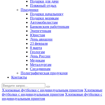
Подарки для дачи
Пляжный отдых
Праздники
Подарки начальнику
Подарки морякам
Автомобилистам
Банковским работникам
Энергетикам
Юристам
День авиации
23 февраля
8 марта
Геологам
День России
Медикам
Металлургам
Сисадминам
Полиграфическая продукция
Контакты
Хлопковые футболки с индивидуальным принтом
Хлопковые
футболки с индивидуальным принтом
Хлопковые футболки с
индивидуальным принтом