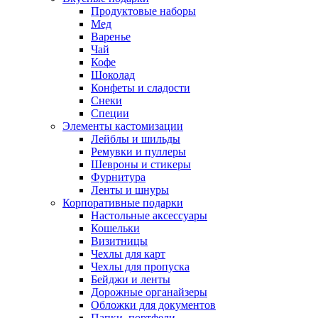
Продуктовые наборы
Мед
Варенье
Чай
Кофе
Шоколад
Конфеты и сладости
Снеки
Специи
Элементы кастомизации
Лейблы и шильды
Ремувки и пуллеры
Шевроны и стикеры
Фурнитура
Ленты и шнуры
Корпоративные подарки
Настольные аксессуары
Кошельки
Визитницы
Чехлы для карт
Чехлы для пропуска
Бейджи и ленты
Дорожные органайзеры
Обложки для документов
Папки, портфели