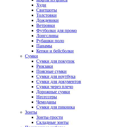
Худи
Свитшоты
Толстовки
Дождевики
Ветровки
Футболки для промо
Лонгсливы
Рубашки поло
Панамы
Кепки и бейсболки
Сумки
Сумки для покупок
Рюкзаки
Поясные сумки
Сумки для ноутбука
Сумки для документов
Сумки через плечо
Дорожные сумки
Несессеры
Чемоданы
Сумки для пикника
Зонты
Зонты-трости
Складные зонты