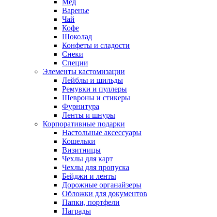
Мед
Варенье
Чай
Кофе
Шоколад
Конфеты и сладости
Снеки
Специи
Элементы кастомизации
Лейблы и шильды
Ремувки и пуллеры
Шевроны и стикеры
Фурнитура
Ленты и шнуры
Корпоративные подарки
Настольные аксессуары
Кошельки
Визитницы
Чехлы для карт
Чехлы для пропуска
Бейджи и ленты
Дорожные органайзеры
Обложки для документов
Папки, портфели
Награды