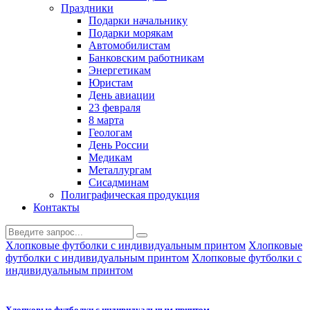
Праздники
Подарки начальнику
Подарки морякам
Автомобилистам
Банковским работникам
Энергетикам
Юристам
День авиации
23 февраля
8 марта
Геологам
День России
Медикам
Металлургам
Сисадминам
Полиграфическая продукция
Контакты
Хлопковые футболки с индивидуальным принтом
Хлопковые
футболки с индивидуальным принтом
Хлопковые футболки с
индивидуальным принтом
Хлопковые футболки с индивидуальным принтом