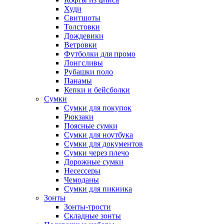
Худи
Свитшоты
Толстовки
Дождевики
Ветровки
Футболки для промо
Лонгсливы
Рубашки поло
Панамы
Кепки и бейсболки
Сумки
Сумки для покупок
Рюкзаки
Поясные сумки
Сумки для ноутбука
Сумки для документов
Сумки через плечо
Дорожные сумки
Несессеры
Чемоданы
Сумки для пикника
Зонты
Зонты-трости
Складные зонты