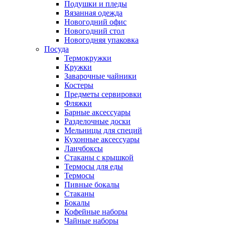
Подушки и пледы
Вязанная одежда
Новогодний офис
Новогодний стол
Новогодняя упаковка
Посуда
Термокружки
Кружки
Заварочные чайники
Костеры
Предметы сервировки
Фляжки
Барные аксессуары
Разделочные доски
Мельницы для специй
Кухонные аксессуары
Ланчбоксы
Стаканы с крышкой
Термосы для еды
Термосы
Пивные бокалы
Стаканы
Бокалы
Кофейные наборы
Чайные наборы