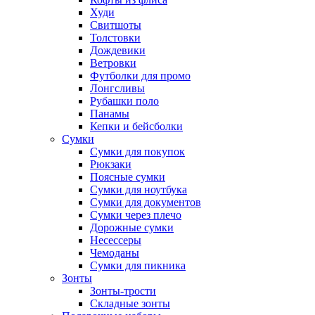
Худи
Свитшоты
Толстовки
Дождевики
Ветровки
Футболки для промо
Лонгсливы
Рубашки поло
Панамы
Кепки и бейсболки
Сумки
Сумки для покупок
Рюкзаки
Поясные сумки
Сумки для ноутбука
Сумки для документов
Сумки через плечо
Дорожные сумки
Несессеры
Чемоданы
Сумки для пикника
Зонты
Зонты-трости
Складные зонты