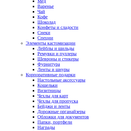
Мед
Варенье
Чай
Кофе
Шоколад
Конфеты и сладости
Снеки
Специи
Элементы кастомизации
Лейблы и шильды
Ремувки и пуллеры
Шевроны и стикеры
Фурнитура
Ленты и шнуры
Корпоративные подарки
Настольные аксессуары
Кошельки
Визитницы
Чехлы для карт
Чехлы для пропуска
Бейджи и ленты
Дорожные органайзеры
Обложки для документов
Папки, портфели
Награды