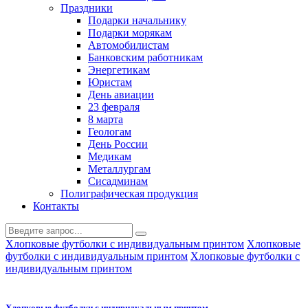
Праздники
Подарки начальнику
Подарки морякам
Автомобилистам
Банковским работникам
Энергетикам
Юристам
День авиации
23 февраля
8 марта
Геологам
День России
Медикам
Металлургам
Сисадминам
Полиграфическая продукция
Контакты
Хлопковые футболки с индивидуальным принтом
Хлопковые
футболки с индивидуальным принтом
Хлопковые футболки с
индивидуальным принтом
Хлопковые футболки с индивидуальным принтом