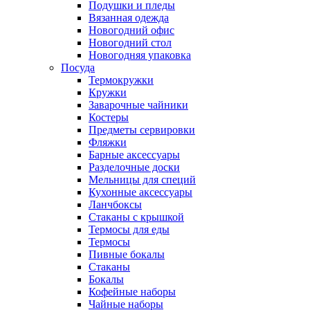
Подушки и пледы
Вязанная одежда
Новогодний офис
Новогодний стол
Новогодняя упаковка
Посуда
Термокружки
Кружки
Заварочные чайники
Костеры
Предметы сервировки
Фляжки
Барные аксессуары
Разделочные доски
Мельницы для специй
Кухонные аксессуары
Ланчбоксы
Стаканы с крышкой
Термосы для еды
Термосы
Пивные бокалы
Стаканы
Бокалы
Кофейные наборы
Чайные наборы