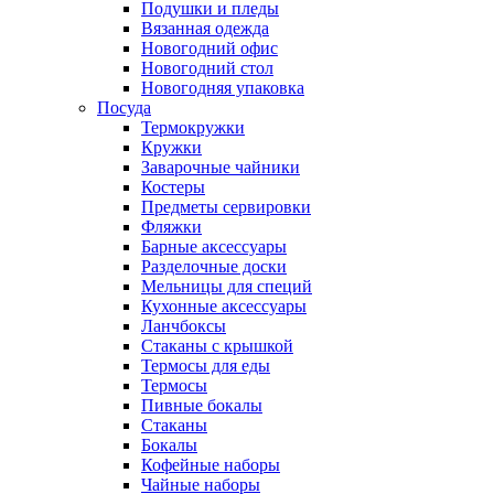
Подушки и пледы
Вязанная одежда
Новогодний офис
Новогодний стол
Новогодняя упаковка
Посуда
Термокружки
Кружки
Заварочные чайники
Костеры
Предметы сервировки
Фляжки
Барные аксессуары
Разделочные доски
Мельницы для специй
Кухонные аксессуары
Ланчбоксы
Стаканы с крышкой
Термосы для еды
Термосы
Пивные бокалы
Стаканы
Бокалы
Кофейные наборы
Чайные наборы