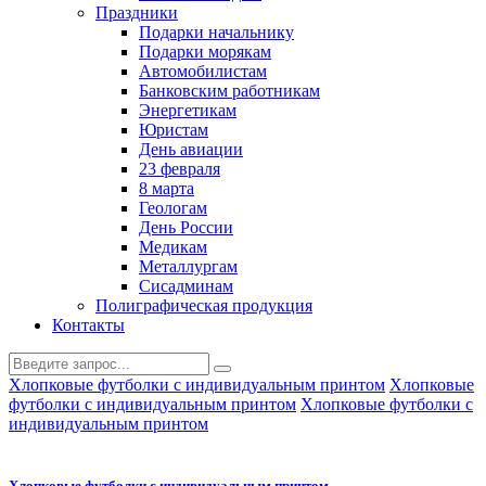
Праздники
Подарки начальнику
Подарки морякам
Автомобилистам
Банковским работникам
Энергетикам
Юристам
День авиации
23 февраля
8 марта
Геологам
День России
Медикам
Металлургам
Сисадминам
Полиграфическая продукция
Контакты
Хлопковые футболки с индивидуальным принтом
Хлопковые
футболки с индивидуальным принтом
Хлопковые футболки с
индивидуальным принтом
Хлопковые футболки с индивидуальным принтом