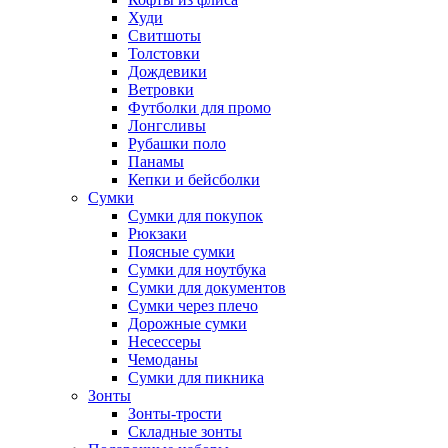
Худи
Свитшоты
Толстовки
Дождевики
Ветровки
Футболки для промо
Лонгсливы
Рубашки поло
Панамы
Кепки и бейсболки
Сумки
Сумки для покупок
Рюкзаки
Поясные сумки
Сумки для ноутбука
Сумки для документов
Сумки через плечо
Дорожные сумки
Несессеры
Чемоданы
Сумки для пикника
Зонты
Зонты-трости
Складные зонты