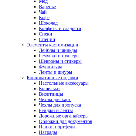
Мед
Варенье
Чай
Кофе
Шоколад
Конфеты и сладости
Снеки
Специи
Элементы кастомизации
Лейблы и шильды
Ремувки и пуллеры
Шевроны и стикеры
Фурнитура
Ленты и шнуры
Корпоративные подарки
Настольные аксессуары
Кошельки
Визитницы
Чехлы для карт
Чехлы для пропуска
Бейджи и ленты
Дорожные органайзеры
Обложки для документов
Папки, портфели
Награды