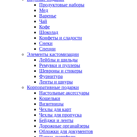
Продуктовые наборы
Мед
Варенье
Чай
Кофе
Шоколад
Конфеты и сладости
Снеки
Специи
Элементы кастомизации
Лейблы и шильды
Ремувки и пуллеры
Шевроны и стикеры
Фурнитура
Ленты и шнуры
Корпоративные подарки
Настольные аксессуары
Кошельки
Визитницы
Чехлы для карт
Чехлы для пропуска
Бейджи и ленты
Дорожные органайзеры
Обложки для документов
Папки, портфели