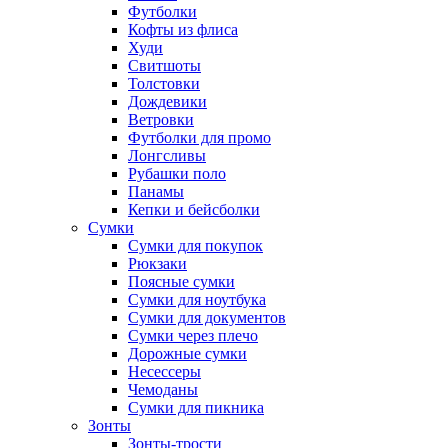
Футболки
Кофты из флиса
Худи
Свитшоты
Толстовки
Дождевики
Ветровки
Футболки для промо
Лонгсливы
Рубашки поло
Панамы
Кепки и бейсболки
Сумки
Сумки для покупок
Рюкзаки
Поясные сумки
Сумки для ноутбука
Сумки для документов
Сумки через плечо
Дорожные сумки
Несессеры
Чемоданы
Сумки для пикника
Зонты
Зонты-трости