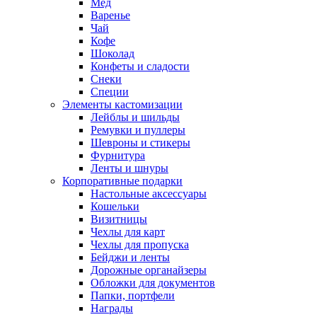
Мед
Варенье
Чай
Кофе
Шоколад
Конфеты и сладости
Снеки
Специи
Элементы кастомизации
Лейблы и шильды
Ремувки и пуллеры
Шевроны и стикеры
Фурнитура
Ленты и шнуры
Корпоративные подарки
Настольные аксессуары
Кошельки
Визитницы
Чехлы для карт
Чехлы для пропуска
Бейджи и ленты
Дорожные органайзеры
Обложки для документов
Папки, портфели
Награды