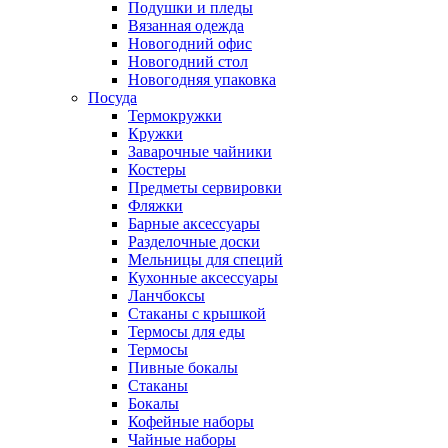
Подушки и пледы
Вязанная одежда
Новогодний офис
Новогодний стол
Новогодняя упаковка
Посуда
Термокружки
Кружки
Заварочные чайники
Костеры
Предметы сервировки
Фляжки
Барные аксессуары
Разделочные доски
Мельницы для специй
Кухонные аксессуары
Ланчбоксы
Стаканы с крышкой
Термосы для еды
Термосы
Пивные бокалы
Стаканы
Бокалы
Кофейные наборы
Чайные наборы