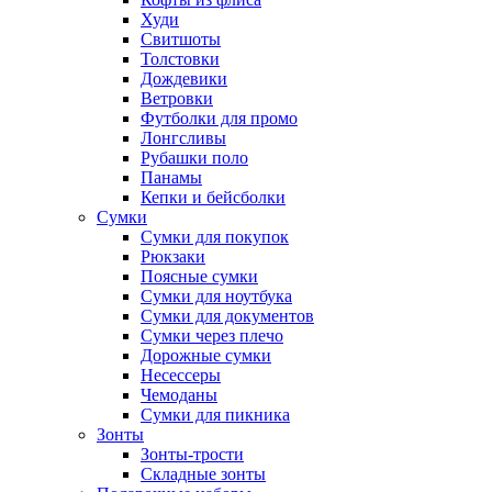
Худи
Свитшоты
Толстовки
Дождевики
Ветровки
Футболки для промо
Лонгсливы
Рубашки поло
Панамы
Кепки и бейсболки
Сумки
Сумки для покупок
Рюкзаки
Поясные сумки
Сумки для ноутбука
Сумки для документов
Сумки через плечо
Дорожные сумки
Несессеры
Чемоданы
Сумки для пикника
Зонты
Зонты-трости
Складные зонты