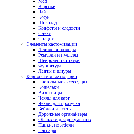
Мед
Варенье
Чай
Кофе
Шоколад
Конфеты и сладости
Снеки
Специи
Элементы кастомизации
Лейблы и шильды
Ремувки и пуллеры
Шевроны и стикеры
Фурнитура
Ленты и шнуры
Корпоративные подарки
Настольные аксессуары
Кошельки
Визитницы
Чехлы для карт
Чехлы для пропуска
Бейджи и ленты
Дорожные органайзеры
Обложки для документов
Папки, портфели
Награды