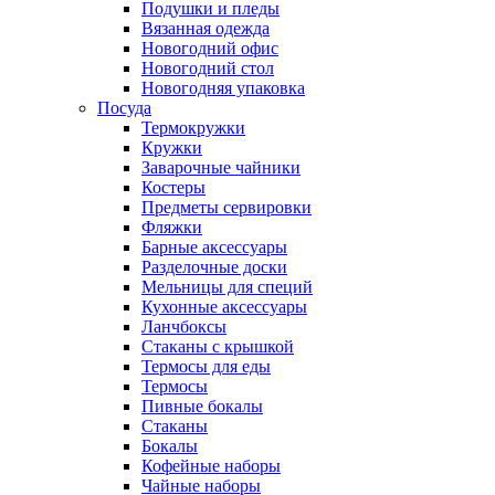
Подушки и пледы
Вязанная одежда
Новогодний офис
Новогодний стол
Новогодняя упаковка
Посуда
Термокружки
Кружки
Заварочные чайники
Костеры
Предметы сервировки
Фляжки
Барные аксессуары
Разделочные доски
Мельницы для специй
Кухонные аксессуары
Ланчбоксы
Стаканы с крышкой
Термосы для еды
Термосы
Пивные бокалы
Стаканы
Бокалы
Кофейные наборы
Чайные наборы