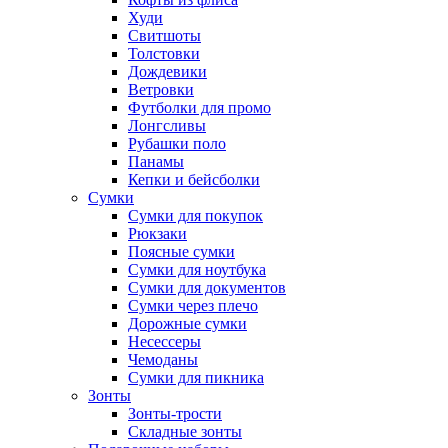
Худи
Свитшоты
Толстовки
Дождевики
Ветровки
Футболки для промо
Лонгсливы
Рубашки поло
Панамы
Кепки и бейсболки
Сумки
Сумки для покупок
Рюкзаки
Поясные сумки
Сумки для ноутбука
Сумки для документов
Сумки через плечо
Дорожные сумки
Несессеры
Чемоданы
Сумки для пикника
Зонты
Зонты-трости
Складные зонты