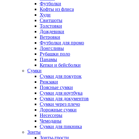
Футболки
Кофты из флиса
Худи
Свитшоты
Толстовки
Дождевики
Ветровки
Футболки для промо
Лонгсливы
Рубашки поло
Панамы
Кепки и бейсболки
Сумки
Сумки для покупок
Рюкзаки
Поясные сумки
Сумки для ноутбука
Сумки для документов
Сумки через плечо
Дорожные сумки
Несессеры
Чемоданы
Сумки для пикника
Зонты
Зонты-трости