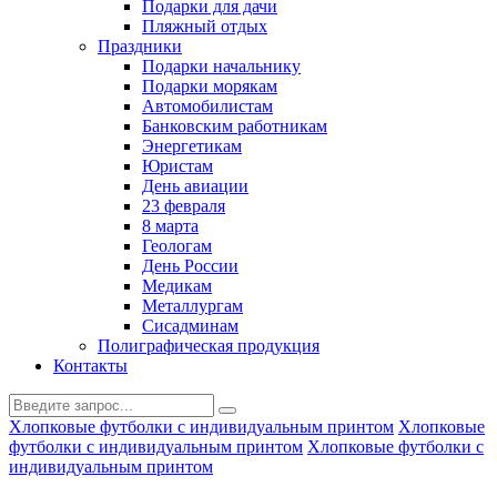
Подарки для дачи
Пляжный отдых
Праздники
Подарки начальнику
Подарки морякам
Автомобилистам
Банковским работникам
Энергетикам
Юристам
День авиации
23 февраля
8 марта
Геологам
День России
Медикам
Металлургам
Сисадминам
Полиграфическая продукция
Контакты
Хлопковые футболки с индивидуальным принтом
Хлопковые
футболки с индивидуальным принтом
Хлопковые футболки с
индивидуальным принтом