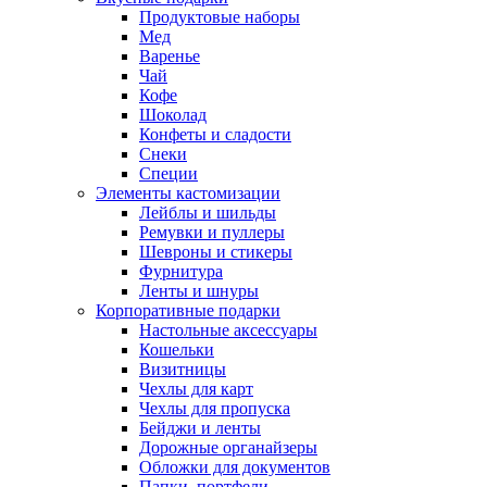
Продуктовые наборы
Мед
Варенье
Чай
Кофе
Шоколад
Конфеты и сладости
Снеки
Специи
Элементы кастомизации
Лейблы и шильды
Ремувки и пуллеры
Шевроны и стикеры
Фурнитура
Ленты и шнуры
Корпоративные подарки
Настольные аксессуары
Кошельки
Визитницы
Чехлы для карт
Чехлы для пропуска
Бейджи и ленты
Дорожные органайзеры
Обложки для документов
Папки, портфели