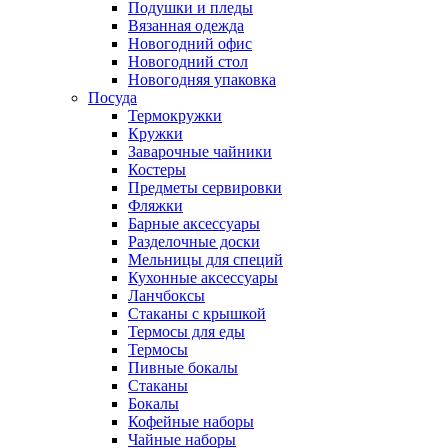
Подушки и пледы
Вязанная одежда
Новогодний офис
Новогодний стол
Новогодняя упаковка
Посуда
Термокружки
Кружки
Заварочные чайники
Костеры
Предметы сервировки
Фляжки
Барные аксессуары
Разделочные доски
Мельницы для специй
Кухонные аксессуары
Ланчбоксы
Стаканы с крышкой
Термосы для еды
Термосы
Пивные бокалы
Стаканы
Бокалы
Кофейные наборы
Чайные наборы