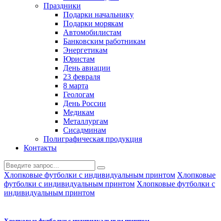
Праздники
Подарки начальнику
Подарки морякам
Автомобилистам
Банковским работникам
Энергетикам
Юристам
День авиации
23 февраля
8 марта
Геологам
День России
Медикам
Металлургам
Сисадминам
Полиграфическая продукция
Контакты
Хлопковые футболки с индивидуальным принтом
Хлопковые
футболки с индивидуальным принтом
Хлопковые футболки с
индивидуальным принтом
Хлопковые футболки с индивидуальным принтом