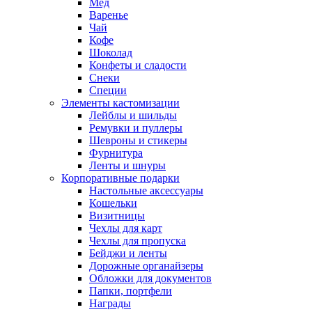
Мед
Варенье
Чай
Кофе
Шоколад
Конфеты и сладости
Снеки
Специи
Элементы кастомизации
Лейблы и шильды
Ремувки и пуллеры
Шевроны и стикеры
Фурнитура
Ленты и шнуры
Корпоративные подарки
Настольные аксессуары
Кошельки
Визитницы
Чехлы для карт
Чехлы для пропуска
Бейджи и ленты
Дорожные органайзеры
Обложки для документов
Папки, портфели
Награды