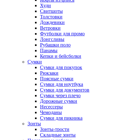
Худи
Свитшоты
Толстовки
Дождевики
Ветровки
Футболки для промо
Лонгсливы
Рубашки поло
Панамы
Кепки и бейсболки
Сумки
Сумки для покупок
Рюкзаки
Поясные сумки
Сумки для ноутбука
Сумки для документов
Сумки через плечо
Дорожные сумки
Несессеры
Чемоданы
Сумки для пикника
Зонты
Зонты-трости
Складные зонты