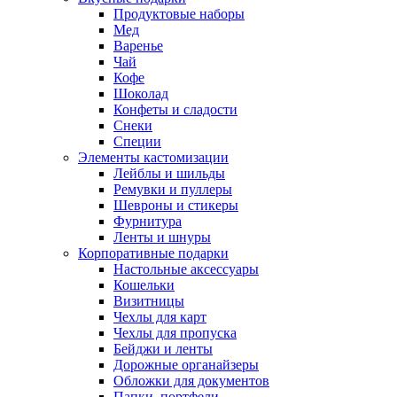
Продуктовые наборы
Мед
Варенье
Чай
Кофе
Шоколад
Конфеты и сладости
Снеки
Специи
Элементы кастомизации
Лейблы и шильды
Ремувки и пуллеры
Шевроны и стикеры
Фурнитура
Ленты и шнуры
Корпоративные подарки
Настольные аксессуары
Кошельки
Визитницы
Чехлы для карт
Чехлы для пропуска
Бейджи и ленты
Дорожные органайзеры
Обложки для документов
Папки, портфели