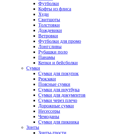
Футболки
Кофты из флиса
Худи
Свитшоты
Толстовки
Дождевики
Ветровки
Футболки для промо
Лонгсливы
Рубашки поло
Панамы
Кепки и бейсболки
Сумки
Сумки для покупок
Рюкзаки
Поясные сумки
Сумки для ноутбука
Сумки для документов
Сумки через плечо
Дорожные сумки
Несессеры
Чемоданы
Сумки для пикника
Зонты
Зонты-трости