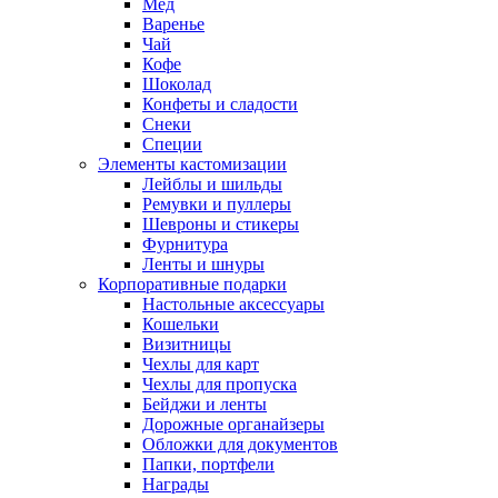
Мед
Варенье
Чай
Кофе
Шоколад
Конфеты и сладости
Снеки
Специи
Элементы кастомизации
Лейблы и шильды
Ремувки и пуллеры
Шевроны и стикеры
Фурнитура
Ленты и шнуры
Корпоративные подарки
Настольные аксессуары
Кошельки
Визитницы
Чехлы для карт
Чехлы для пропуска
Бейджи и ленты
Дорожные органайзеры
Обложки для документов
Папки, портфели
Награды