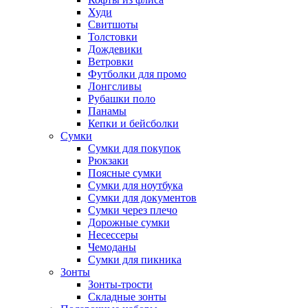
Худи
Свитшоты
Толстовки
Дождевики
Ветровки
Футболки для промо
Лонгсливы
Рубашки поло
Панамы
Кепки и бейсболки
Сумки
Сумки для покупок
Рюкзаки
Поясные сумки
Сумки для ноутбука
Сумки для документов
Сумки через плечо
Дорожные сумки
Несессеры
Чемоданы
Сумки для пикника
Зонты
Зонты-трости
Складные зонты