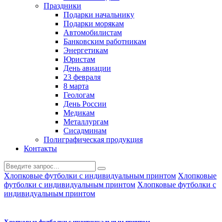
Праздники
Подарки начальнику
Подарки морякам
Автомобилистам
Банковским работникам
Энергетикам
Юристам
День авиации
23 февраля
8 марта
Геологам
День России
Медикам
Металлургам
Сисадминам
Полиграфическая продукция
Контакты
Хлопковые футболки с индивидуальным принтом
Хлопковые
футболки с индивидуальным принтом
Хлопковые футболки с
индивидуальным принтом
Хлопковые футболки с индивидуальным принтом