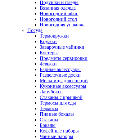
Подушки и пледы
Вязанная одежда
Новогодний офис
Новогодний стол
Новогодняя упаковка
Посуда
Термокружки
Кружки
Заварочные чайники
Костеры
Предметы сервировки
Фляжки
Барные аксессуары
Разделочные доски
Мельницы для специй
Кухонные аксессуары
Ланчбоксы
Стаканы с крышкой
Термосы для еды
Термосы
Пивные бокалы
Стаканы
Бокалы
Кофейные наборы
Чайные наборы