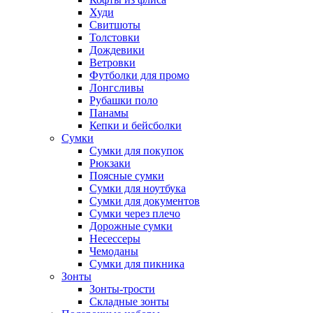
Худи
Свитшоты
Толстовки
Дождевики
Ветровки
Футболки для промо
Лонгсливы
Рубашки поло
Панамы
Кепки и бейсболки
Сумки
Сумки для покупок
Рюкзаки
Поясные сумки
Сумки для ноутбука
Сумки для документов
Сумки через плечо
Дорожные сумки
Несессеры
Чемоданы
Сумки для пикника
Зонты
Зонты-трости
Складные зонты