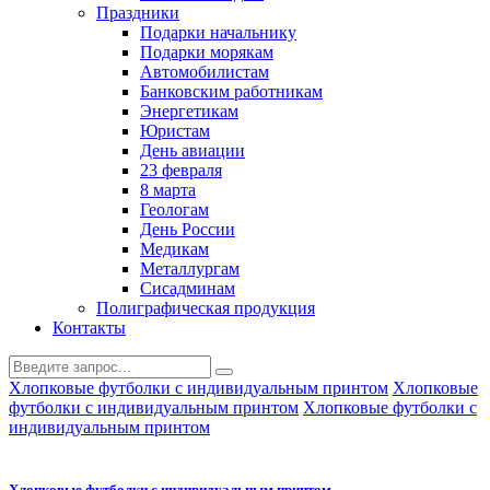
Праздники
Подарки начальнику
Подарки морякам
Автомобилистам
Банковским работникам
Энергетикам
Юристам
День авиации
23 февраля
8 марта
Геологам
День России
Медикам
Металлургам
Сисадминам
Полиграфическая продукция
Контакты
Хлопковые футболки с индивидуальным принтом
Хлопковые
футболки с индивидуальным принтом
Хлопковые футболки с
индивидуальным принтом
Хлопковые футболки с индивидуальным принтом