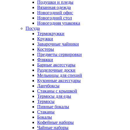
Подушки и пледы
Вязанная одежда
Новогодний офис
Новогодний стол
Новогодняя упаковка
Посуда
Термокружки
Кружки
Заварочные чайники
Костеры
Предметы сервировки
Фляжки
Барные аксессуары
Разделочные доски
Мельницы для специй
Кухонные аксессуары
Ланчбоксы
Стаканы с крышкой
Термосы для еды
Термосы
Пивные бокалы
Стаканы
Бокалы
Кофейные наборы
Чайные наборы