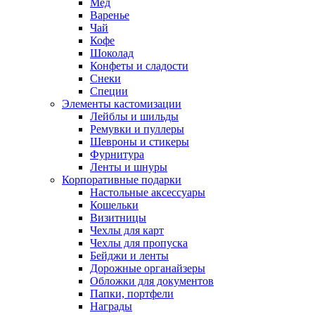
Мед
Варенье
Чай
Кофе
Шоколад
Конфеты и сладости
Снеки
Специи
Элементы кастомизации
Лейблы и шильды
Ремувки и пуллеры
Шевроны и стикеры
Фурнитура
Ленты и шнуры
Корпоративные подарки
Настольные аксессуары
Кошельки
Визитницы
Чехлы для карт
Чехлы для пропуска
Бейджи и ленты
Дорожные органайзеры
Обложки для документов
Папки, портфели
Награды