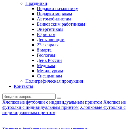
Праздники
Подарки начальнику
Подарки морякам
Автомобилистам
Банковским работникам
Энергетикам
Юристам
День авиации
23 февраля
8 марта
Геологам
День России
Медикам
Металлургам
Сисадминам
Полиграфическая продукция
Контакты
Хлопковые футболки с индивидуальным принтом
Хлопковые
футболки с индивидуальным принтом
Хлопковые футболки с
индивидуальным принтом
Хлопковые футболки с индивидуальным принтом