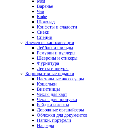
Мед
Варенье
Чай
Кофе
Шоколад
Конфеты и сладости
Снеки
Специи
Элементы кастомизации
Лейблы и шильды
Ремувки и пуллеры
Шевроны и стикеры
Фурнитура
Ленты и шнуры
Корпоративные подарки
Настольные аксессуары
Кошельки
Визитницы
Чехлы для карт
Чехлы для пропуска
Бейджи и ленты
Дорожные органайзеры
Обложки для документов
Папки, портфели
Награды