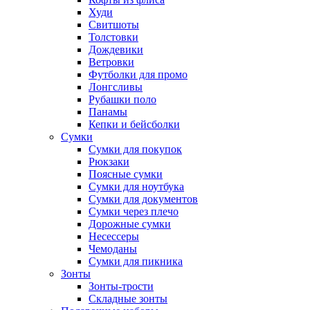
Худи
Свитшоты
Толстовки
Дождевики
Ветровки
Футболки для промо
Лонгсливы
Рубашки поло
Панамы
Кепки и бейсболки
Сумки
Сумки для покупок
Рюкзаки
Поясные сумки
Сумки для ноутбука
Сумки для документов
Сумки через плечо
Дорожные сумки
Несессеры
Чемоданы
Сумки для пикника
Зонты
Зонты-трости
Складные зонты