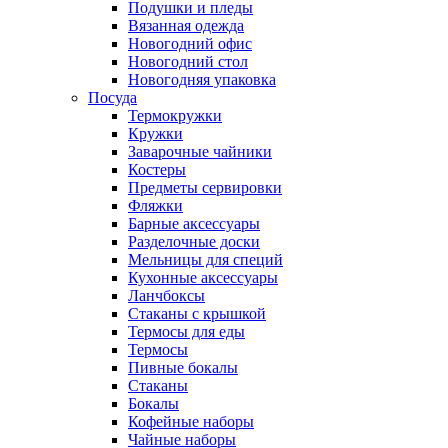
Подушки и пледы
Вязанная одежда
Новогодний офис
Новогодний стол
Новогодняя упаковка
Посуда
Термокружки
Кружки
Заварочные чайники
Костеры
Предметы сервировки
Фляжки
Барные аксессуары
Разделочные доски
Мельницы для специй
Кухонные аксессуары
Ланчбоксы
Стаканы с крышкой
Термосы для еды
Термосы
Пивные бокалы
Стаканы
Бокалы
Кофейные наборы
Чайные наборы