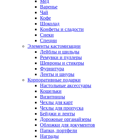
Мед
Варенье
Чай
Кофе
Шоколад
Конфеты и сладости
Снеки
Специи
Элементы кастомизации
Лейблы и шильды
Ремувки и пуллеры
Шевроны и стикеры
Фурнитура
Ленты и шнуры
Корпоративные подарки
Настольные аксессуары
Кошельки
Визитницы
Чехлы для карт
Чехлы для пропуска
Бейджи и ленты
Дорожные органайзеры
Обложки для документов
Папки, портфели
Награды