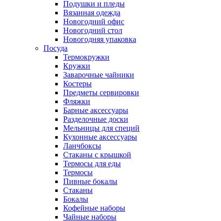
Подушки и пледы
Вязанная одежда
Новогодний офис
Новогодний стол
Новогодняя упаковка
Посуда
Термокружки
Кружки
Заварочные чайники
Костеры
Предметы сервировки
Фляжки
Барные аксессуары
Разделочные доски
Мельницы для специй
Кухонные аксессуары
Ланчбоксы
Стаканы с крышкой
Термосы для еды
Термосы
Пивные бокалы
Стаканы
Бокалы
Кофейные наборы
Чайные наборы