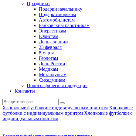
Праздники
Подарки начальнику
Подарки морякам
Автомобилистам
Банковским работникам
Энергетикам
Юристам
День авиации
23 февраля
8 марта
Геологам
День России
Медикам
Металлургам
Сисадминам
Полиграфическая продукция
Контакты
Хлопковые футболки с индивидуальным принтом
Хлопковые
футболки с индивидуальным принтом
Хлопковые футболки с
индивидуальным принтом
Хлопковые футболки с индивидуальным принтом