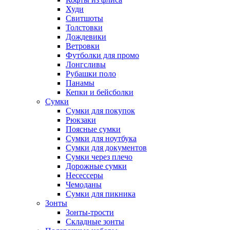
Худи
Свитшоты
Толстовки
Дождевики
Ветровки
Футболки для промо
Лонгсливы
Рубашки поло
Панамы
Кепки и бейсболки
Сумки
Сумки для покупок
Рюкзаки
Поясные сумки
Сумки для ноутбука
Сумки для документов
Сумки через плечо
Дорожные сумки
Несессеры
Чемоданы
Сумки для пикника
Зонты
Зонты-трости
Складные зонты