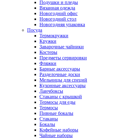
Подушки и пледы
Вязанная одежда
Новогодний офис
Новогодний стол
Новогодняя упаковка
Посуда
Термокружки
Кружки
Заварочные чайники
Костеры
Предметы сервировки
Фляжки
Барные аксессуары
Разделочные доски
Мельницы для специй
Кухонные аксессуары
Ланчбоксы
Стаканы с крышкой
Термосы для еды
Термосы
Пивные бокалы
Стаканы
Бокалы
Кофейные наборы
Чайные наборы