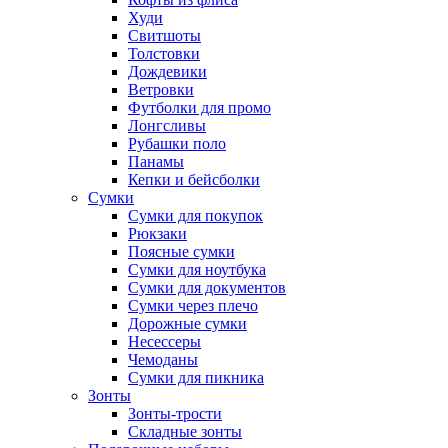
Худи
Свитшоты
Толстовки
Дождевики
Ветровки
Футболки для промо
Лонгсливы
Рубашки поло
Панамы
Кепки и бейсболки
Сумки
Сумки для покупок
Рюкзаки
Поясные сумки
Сумки для ноутбука
Сумки для документов
Сумки через плечо
Дорожные сумки
Несессеры
Чемоданы
Сумки для пикника
Зонты
Зонты-трости
Складные зонты