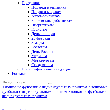
Праздники
Подарки начальнику
Подарки морякам
Автомобилистам
Банковским работникам
Энергетикам
Юристам
День авиации
23 февраля
8 марта
Геологам
День России
Медикам
Металлургам
Сисадминам
Полиграфическая продукция
Контакты
Хлопковые футболки с индивидуальным принтом
Хлопковые
футболки с индивидуальным принтом
Хлопковые футболки с
индивидуальным принтом
Хлопковые футболки с индивидуальным принтом