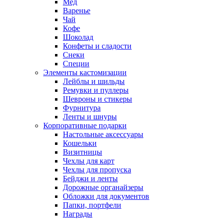
Мед
Варенье
Чай
Кофе
Шоколад
Конфеты и сладости
Снеки
Специи
Элементы кастомизации
Лейблы и шильды
Ремувки и пуллеры
Шевроны и стикеры
Фурнитура
Ленты и шнуры
Корпоративные подарки
Настольные аксессуары
Кошельки
Визитницы
Чехлы для карт
Чехлы для пропуска
Бейджи и ленты
Дорожные органайзеры
Обложки для документов
Папки, портфели
Награды