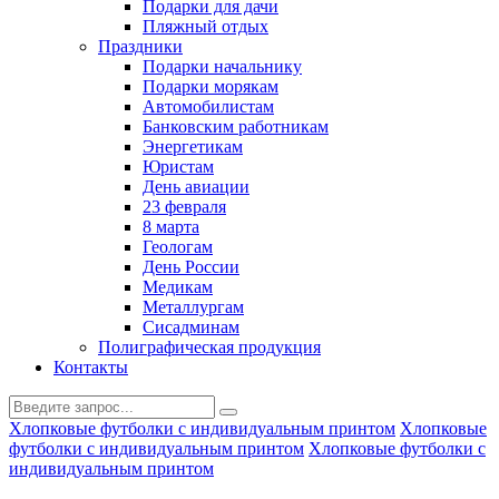
Подарки для дачи
Пляжный отдых
Праздники
Подарки начальнику
Подарки морякам
Автомобилистам
Банковским работникам
Энергетикам
Юристам
День авиации
23 февраля
8 марта
Геологам
День России
Медикам
Металлургам
Сисадминам
Полиграфическая продукция
Контакты
Хлопковые футболки с индивидуальным принтом
Хлопковые
футболки с индивидуальным принтом
Хлопковые футболки с
индивидуальным принтом