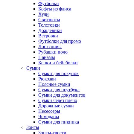
Футболки
Кофты из флиса
Худи
Свитшоты
Толстовки
Дождевики
Ветровки
Футболки для промо
Лонгсливы
Рубашки поло
Панамы
Кепки и бейсболки
Сумки
Сумки для покупок
Рюкзаки
Поясные сумки
Сумки для ноутбука
Сумки для документов
Сумки через плечо
Дорожные сумки
Несессеры
Чемоданы
Сумки для пикника
Зонты
Зонты-трости