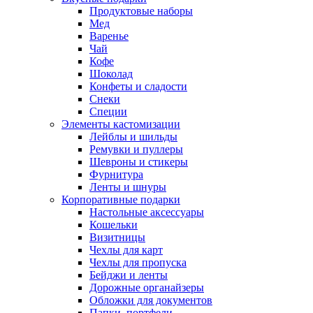
Продуктовые наборы
Мед
Варенье
Чай
Кофе
Шоколад
Конфеты и сладости
Снеки
Специи
Элементы кастомизации
Лейблы и шильды
Ремувки и пуллеры
Шевроны и стикеры
Фурнитура
Ленты и шнуры
Корпоративные подарки
Настольные аксессуары
Кошельки
Визитницы
Чехлы для карт
Чехлы для пропуска
Бейджи и ленты
Дорожные органайзеры
Обложки для документов
Папки, портфели