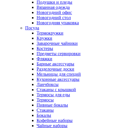
Подушки и пледы
Вязанная одежда
Новогодний офис
Новогодний стол
Новогодняя упаковка
Посуда
Термокружки
Кружки
Заварочные чайники
Костеры
Предметы сервировки
Фляжки
Барные аксессуары
Разделочные доски
Мельницы для специй
Кухонные аксессуары
Ланчбоксы
Стаканы с крышкой
Термосы для еды
Термосы
Пивные бокалы
Стаканы
Бокалы
Кофейные наборы
Чайные наборы