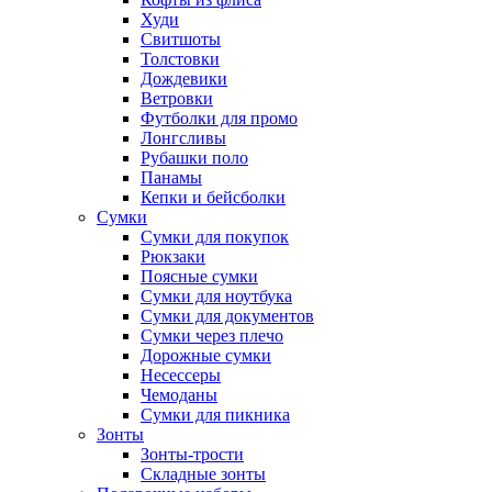
Худи
Свитшоты
Толстовки
Дождевики
Ветровки
Футболки для промо
Лонгсливы
Рубашки поло
Панамы
Кепки и бейсболки
Сумки
Сумки для покупок
Рюкзаки
Поясные сумки
Сумки для ноутбука
Сумки для документов
Сумки через плечо
Дорожные сумки
Несессеры
Чемоданы
Сумки для пикника
Зонты
Зонты-трости
Складные зонты