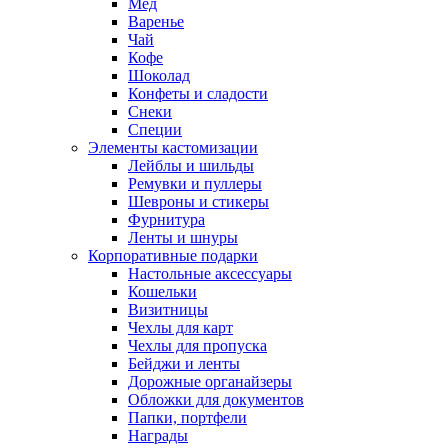
Мед
Варенье
Чай
Кофе
Шоколад
Конфеты и сладости
Снеки
Специи
Элементы кастомизации
Лейблы и шильды
Ремувки и пуллеры
Шевроны и стикеры
Фурнитура
Ленты и шнуры
Корпоративные подарки
Настольные аксессуары
Кошельки
Визитницы
Чехлы для карт
Чехлы для пропуска
Бейджи и ленты
Дорожные органайзеры
Обложки для документов
Папки, портфели
Награды