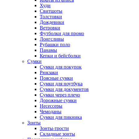
Худи
Свитшоты
Толстовки
Дождевики
Ветровки
Футболки для промо
Лонгсливы
Рубашки поло
Панамы
Кепки и бейсболки
Сумки
Сумки для покупок
Рюкзаки
Поясные сумки
Сумки для ноутбука
Сумки для документов
Сумки через плечо
Дорожные сумки
Несессеры
Чемоданы
Сумки для пикника
Зонты
Зонты-трости
Складные зонты