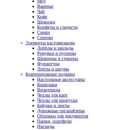
Мед
Варенье
Чай
Кофе
Шоколад
Конфеты и сладости
Снеки
Специи
Элементы кастомизации
Лейблы и шильды
Ремувки и пуллеры
Шевроны и стикеры
Фурнитура
Ленты и шнуры
Корпоративные подарки
Настольные аксессуары
Кошельки
Визитницы
Чехлы для карт
Чехлы для пропуска
Бейджи и ленты
Дорожные органайзеры
Обложки для документов
Папки, портфели
Награды